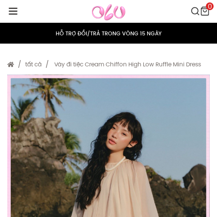
0
MIỄN PHÍ VẬN CHUYỂN CHO MỌI ĐƠN HÀNG
HỖ TRỢ ĐỔI/TRẢ TRONG VÒNG 15 NGÀY
TÍCH ĐIỂM 5% CHO MỌI ĐƠN HÀNG
tất cả
Váy đi tiệc Cream Chiffon High Low Ruffle Mini Dress
MIỄN PHÍ VẬN CHUYỂN CHO MỌI ĐƠN HÀNG
HỖ TRỢ ĐỔI/TRẢ TRONG VÒNG 15 NGÀY
TÍCH ĐIỂM 5% CHO MỌI ĐƠN HÀNG