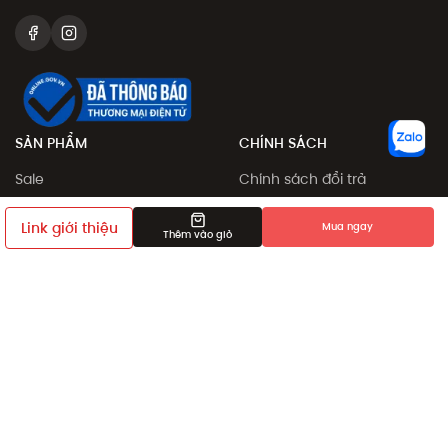
SẢN PHẨM
CHÍNH SÁCH
Sale
Chính sách đổi trả
Sản phẩm
Chính sách đặt và giao
hàng
Link giới thiệu
Mua ngay
Collection
Thêm vào giỏ
Phương thức thanh toán
Khám phá
Chính sách giá
Giới thiệu bạn bè
Điều khoản sử dụng
Chính sách bảo mật
Dịch vụ chỉnh sửa số đo
sản phẩm
Chính sách thành viên
HỖ TRỢ