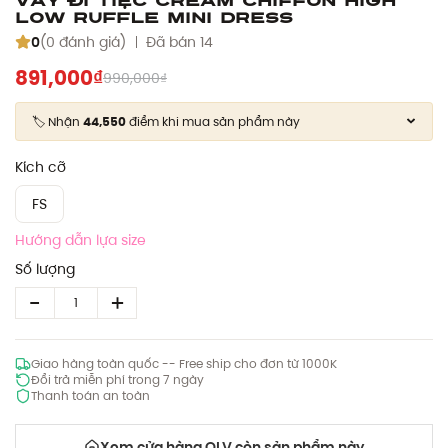
Low Ruffle Mini Dress
0
(0 đánh giá)
Đã bán 14
891,000₫
990,000₫
🏷️ Nhận
44,550
điểm khi mua sản phẩm này
Kích cỡ
FS
Hướng dẫn lựa size
Số lượng
Giao hàng toàn quốc -- Free ship cho đơn từ 1000K
Đổi trả miễn phí trong 7 ngày
Thanh toán an toàn
Xem cửa hàng OLV còn sản phẩm này