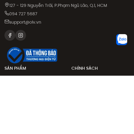
127 - 129 Nguyễn Trãi, P.Phạm Ngũ Lão, Q.1, HCM
094 727 5687
support@olv.vn
SẢN PHẨM
CHÍNH SÁCH
Sale
Chính sách đổi trả
Sản phẩm
Chính sách đặt và giao
hàng
Collection
Phương thức thanh toán
Khám phá
Chính sách giá
Giới thiệu bạn bè
Điều khoản sử dụng
Chính sách bảo mật