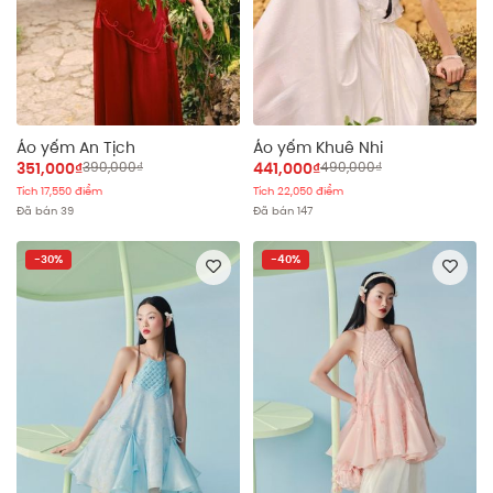
Áo yếm An Tịch
Áo yếm Khuê Nhi
351,000₫
390,000₫
441,000₫
490,000₫
Tích 17,550 điểm
Tích 22,050 điểm
Đã bán 39
Đã bán 147
-30%
-40%