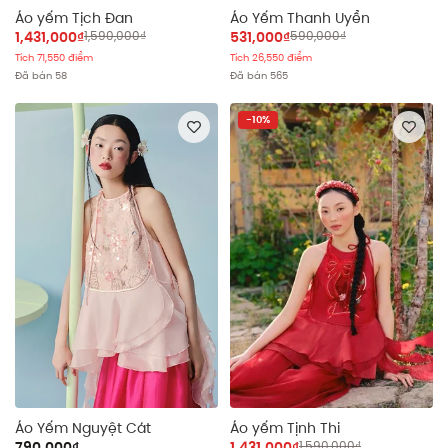
Áo yếm Tịch Đan
Áo Yếm Thanh Uyển
1,431,000₫
1,590,000₫
531,000₫
590,000₫
Tích 71,550 điểm
Tích 26,550 điểm
Đã bán 58
Đã bán 565
-10%
Áo Yếm Nguyệt Cát
Áo yếm Tịnh Thi
790,000₫
1,431,000₫
1,590,000₫