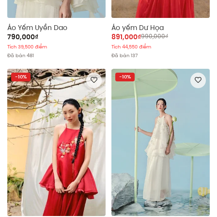
Áo Yếm Uyển Dao
Áo yếm Dư Họa
790,000₫
891,000₫
990,000₫
Tích 39,500 điểm
Tích 44,550 điểm
Đã bán 481
Đã bán 137
-10%
-10%