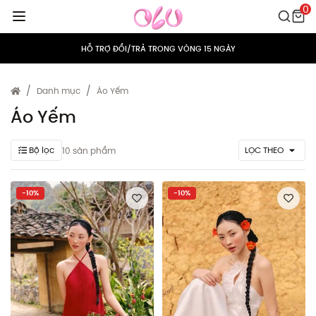
0
MIỄN PHÍ VẬN CHUYỂN CHO MỌI ĐƠN HÀNG
HỖ TRỢ ĐỔI/TRẢ TRONG VÒNG 15 NGÀY
TÍCH ĐIỂM 5% CHO MỌI ĐƠN HÀNG
Danh mục
Áo Yếm
MIỄN PHÍ VẬN CHUYỂN CHO MỌI ĐƠN HÀNG
Áo Yếm
HỖ TRỢ ĐỔI/TRẢ TRONG VÒNG 15 NGÀY
Bộ lọc
LỌC THEO
10 sản phẩm
TÍCH ĐIỂM 5% CHO MỌI ĐƠN HÀNG
-10%
-10%