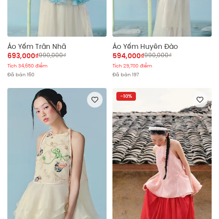
Áo Yếm Trân Nhã
Áo Yếm Huyên Đào
693,000₫
990,000₫
594,000₫
990,000₫
Tích 34,650 điểm
Tích 29,700 điểm
Đã bán 160
Đã bán 197
-10%