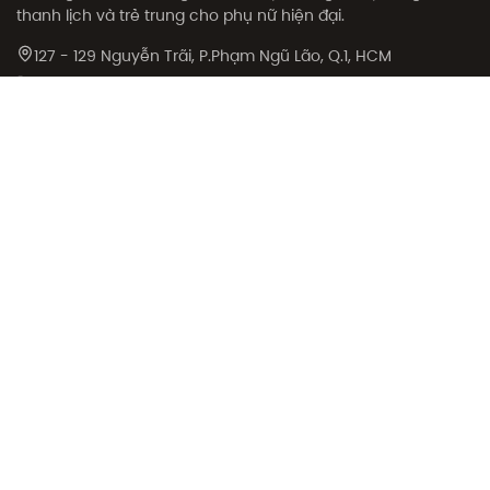
thanh lịch và trẻ trung cho phụ nữ hiện đại.
127 - 129 Nguyễn Trãi, P.Phạm Ngũ Lão, Q.1, HCM
094 727 5687
support@olv.vn
SẢN PHẨM
CHÍNH SÁCH
Sale
Chính sách đổi trả
Sản phẩm
Chính sách đặt và giao
hàng
Collection
Phương thức thanh toán
Khám phá
Chính sách giá
Giới thiệu bạn bè
Điều khoản sử dụng