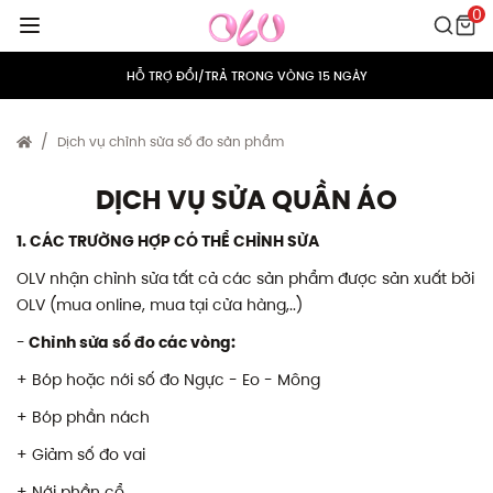
0
MIỄN PHÍ VẬN CHUYỂN CHO MỌI ĐƠN HÀNG
HỖ TRỢ ĐỔI/TRẢ TRONG VÒNG 15 NGÀY
TÍCH ĐIỂM 5% CHO MỌI ĐƠN HÀNG
Dịch vụ chỉnh sửa số đo sản phẩm
MIỄN PHÍ VẬN CHUYỂN CHO MỌI ĐƠN HÀNG
DỊCH VỤ SỬA QUẦN ÁO
HỖ TRỢ ĐỔI/TRẢ TRONG VÒNG 15 NGÀY
1.
CÁC TRƯỜNG HỢP CÓ THỂ CHỈNH SỬA
TÍCH ĐIỂM 5% CHO MỌI ĐƠN HÀNG
OLV nhận chỉnh sửa tất cả các sản phẩm được sản xuất bởi
OLV (mua online, mua tại cửa hàng,..)
-
Chỉnh sửa số đo các vòng:
+ Bóp hoặc nới số đo Ngực - Eo - Mông
+ Bóp phần nách
+ Giảm số đo vai
+ Nới phần cổ