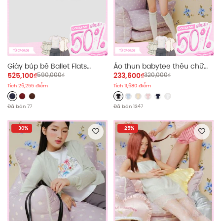
Giày búp bê Ballet Flats
Áo thun babytee thêu chữ
nhiều màu
Sweet Edition nhiều màu
525,100₫
590,000₫
233,600₫
320,000₫
Tích 26,255 điểm
Tích 11,680 điểm
Đã bán 77
Đã bán 1347
-30%
-25%