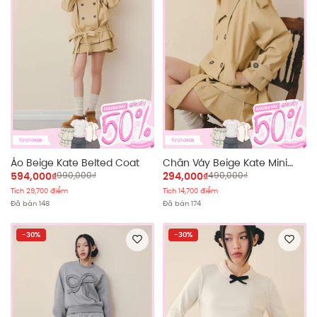
Áo Beige Kate Belted Coat
Chân Váy Beige Kate Mini
Skirt
594,000₫
990,000₫
294,000₫
490,000₫
Tích 29,700 điểm
Tích 14,700 điểm
Đã bán 148
Đã bán 174
-30%
-30%