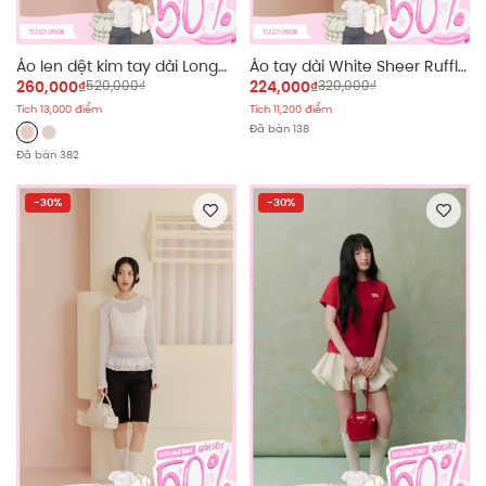
Áo len dệt kim tay dài Long
Áo tay dài White Sheer Ruffle
Sleeves Knit Top nhiều màu
Top
260,000₫
520,000₫
224,000₫
320,000₫
Tích 13,000 điểm
Tích 11,200 điểm
Đã bán 138
Đã bán 382
-30%
-30%