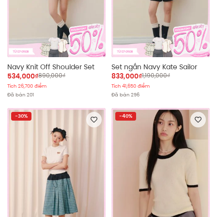
Navy Knit Off Shoulder Set
Set ngắn Navy Kate Sailor
534,000₫
890,000₫
833,000₫
1,190,000₫
Tích 26,700 điểm
Tích 41,650 điểm
Đã bán 201
Đã bán 296
-30%
-40%