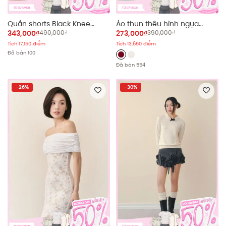
Quần shorts Black Knee
Áo thun thêu hình ngựa
Length Pants
Cotton Horse Embro Tshirt
343,000₫
490,000₫
273,000₫
390,000₫
nhiều màu
Tích 17,150 điểm
Tích 13,650 điểm
Đã bán 100
Đã bán 594
-26%
-30%