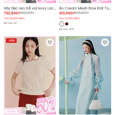
Váy tiệc ren trễ vai Ivory Lace
Áo Cream Mesh Bow Knit Top
Off Shoulder Layered Maxi
nhiều màu
732,600₫
990,000₫
413,000₫
590,000₫
Dress
Tích 36,630 điểm
Tích 20,650 điểm
Đã bán 87
Đã bán 479
-30%