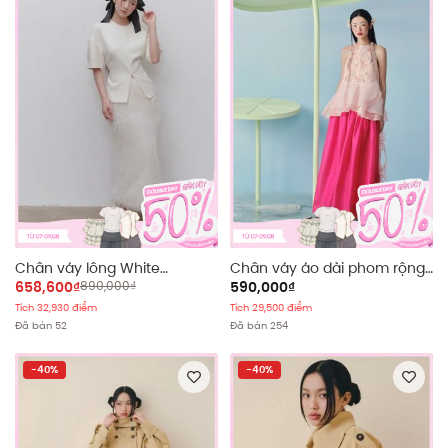
Chân váy lông White
Chân váy áo dài phom rộng
Feathered Maxi Skirt
Tú Chi
658,600₫
890,000₫
590,000₫
Tích 32,930 điểm
Tích 29,500 điểm
Đã bán 52
Đã bán 254
-40%
-40%