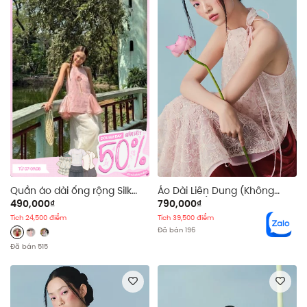
Quần áo dài ống rộng Silk
Áo Dài Liên Dung (Không
Wide Leg Trouser
kèm quần)
490,000₫
790,000₫
Tích 24,500 điểm
Tích 39,500 điểm
Đã bán 196
Đã bán 515