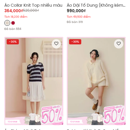
Áo Collar Knit Top nhiều màu
Áo Dài Tố Dung (Không kèm
quần)
364,000₫
520,000₫
990,000₫
Tích 18,200 điểm
Tích 49,500 điểm
Đã bán 319
Đã bán 664
-30%
-30%