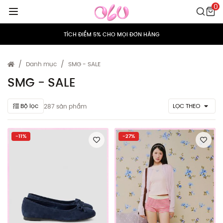
0
TÍCH ĐIỂM 5% CHO MỌI ĐƠN HÀNG
MIỄN PHÍ VẬN CHUYỂN CHO MỌI ĐƠN HÀNG
HỖ TRỢ ĐỔI/TRẢ TRONG VÒNG 15 NGÀY
Danh mục
SMG - SALE
TÍCH ĐIỂM 5% CHO MỌI ĐƠN HÀNG
SMG - SALE
MIỄN PHÍ VẬN CHUYỂN CHO MỌI ĐƠN HÀNG
Bộ lọc
LỌC THEO
287 sản phẩm
HỖ TRỢ ĐỔI/TRẢ TRONG VÒNG 15 NGÀY
-11%
-27%
TÍCH ĐIỂM 5% CHO MỌI ĐƠN HÀNG