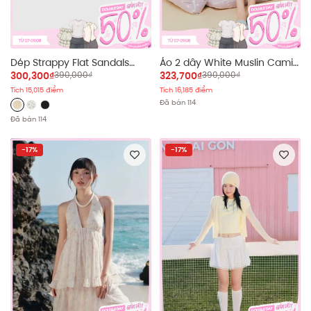
Dép Strappy Flat Sandals
Áo 2 dây White Muslin Cami
nhiều màu
Ruffled Top
300,300₫
390,000₫
323,700₫
390,000₫
Tích 15,015 điểm
Tích 16,185 điểm
Đã bán 114
Đã bán 114
-17%
-17%