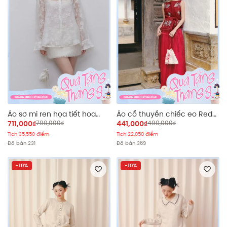
Áo sơ mi ren họa tiết hoa
Áo cổ thuyền chiếc eo Red
White Fleur Sheer Lace Shirt
Embroidered Tie Top
711,000₫
790,000₫
441,000₫
490,000₫
Tích 35,550 điểm
Tích 22,050 điểm
Đã bán 231
Đã bán 369
-10%
-10%