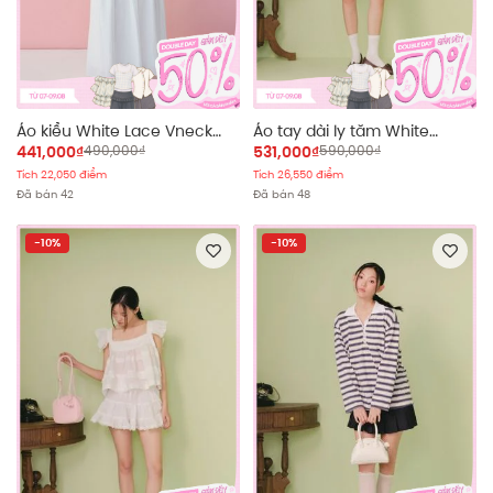
Áo kiểu White Lace Vneck
Áo tay dài ly tăm White
Short Sleeves Top
Gauze Loose Puff
441,000₫
490,000₫
531,000₫
590,000₫
Tích 22,050 điểm
Tích 26,550 điểm
Đã bán 42
Đã bán 48
-10%
-10%