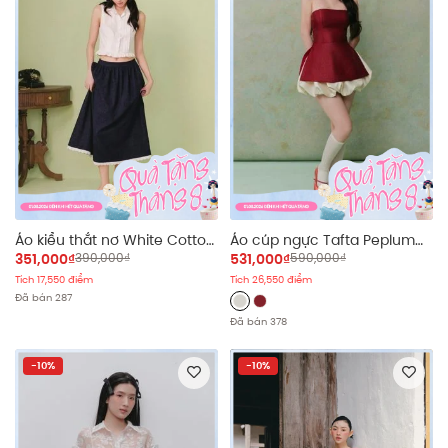
Áo kiểu thắt nơ White Cotton
Áo cúp ngực Tafta Peplum
Bow Tie Ruched Sleeveless
Tube Top nhiều màu
351,000₫
390,000₫
531,000₫
590,000₫
Top
Tích 17,550 điểm
Tích 26,550 điểm
Đã bán 287
Đã bán 378
-10%
-10%