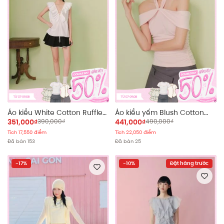
Áo kiểu White Cotton Ruffle
Áo kiểu yếm Blush Cotton
Tie Front Top
Cut Out Top
351,000₫
390,000₫
441,000₫
490,000₫
Tích 17,550 điểm
Tích 22,050 điểm
Đã bán 153
Đã bán 25
-17%
-10%
Đặt hàng trước