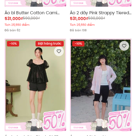
Áo bí Butter Cotton Cami
Áo 2 dây Pink Strappy Tiered
Puff Top
Top
531,000₫
590,000₫
531,000₫
590,000₫
Tích 26,550 điểm
Tích 26,550 điểm
Đã bán 62
Đã bán 138
-10%
Đặt hàng trước
-10%