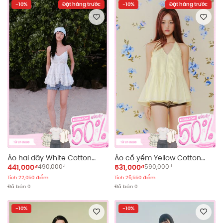
-10%
Đặt hàng trước
-10%
Đặt hàng trước
Áo hai dây White Cotton
Áo cổ yếm Yellow Cotton
Cami Pleated Ruffled Top
Halter Neck Pleated Top
441,000₫
490,000₫
531,000₫
590,000₫
Tích 22,050 điểm
Tích 26,550 điểm
Đã bán 0
Đã bán 0
-10%
-10%