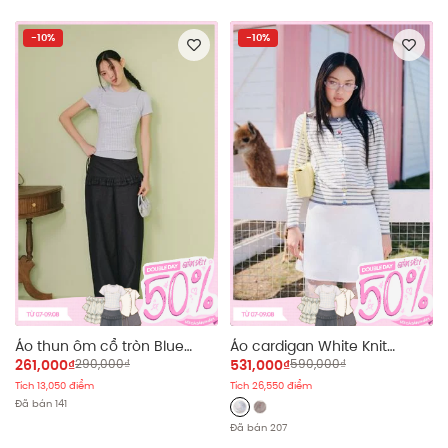
-10%
-10%
Áo thun ôm cổ tròn Blue
Áo cardigan White Knit
Cotton Short Sleeves Top
Striped Buttoned Cardigan
261,000₫
290,000₫
531,000₫
590,000₫
Tích 13,050 điểm
Tích 26,550 điểm
Đã bán 141
Đã bán 207