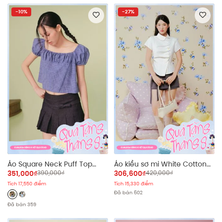
-10%
-27%
Áo Square Neck Puff Top
Áo kiểu sơ mi White Cotton
nhiều màu
Buttoned Collar Top
351,000₫
390,000₫
306,600₫
420,000₫
Tích 17,550 điểm
Tích 15,330 điểm
Đã bán 602
Đã bán 359