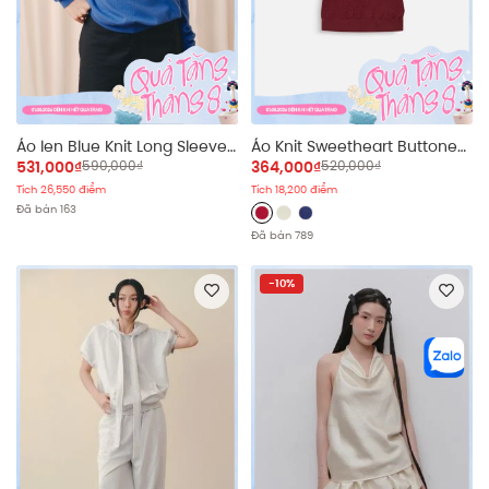
Áo len Blue Knit Long Sleeve
Áo Knit Sweetheart Buttoned
Top
Ribbed Top nhiều màu
531,000₫
590,000₫
364,000₫
520,000₫
Tích 26,550 điểm
Tích 18,200 điểm
Đã bán 163
Đã bán 789
-10%