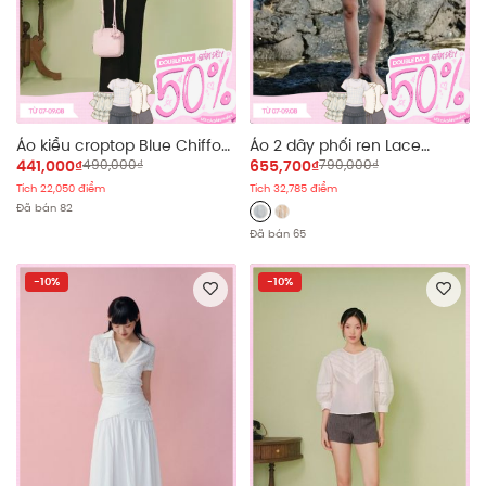
Áo kiểu croptop Blue Chiffon
Áo 2 dây phối ren Lace
Puff Crop
Chiffon Cami Ruffled Top
441,000₫
490,000₫
655,700₫
790,000₫
nhiều màu
Tích 22,050 điểm
Tích 32,785 điểm
Đã bán 82
Đã bán 65
-10%
-10%