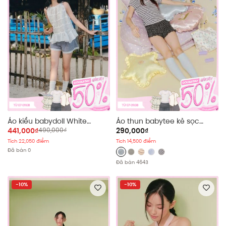
Áo kiểu babydoll White
Áo thun babytee kẻ sọc
Sleeveless Ruffled Top
nhiều màu
441,000₫
490,000₫
290,000₫
Tích 22,050 điểm
Tích 14,500 điểm
Đã bán 0
Đã bán 4643
-10%
-10%