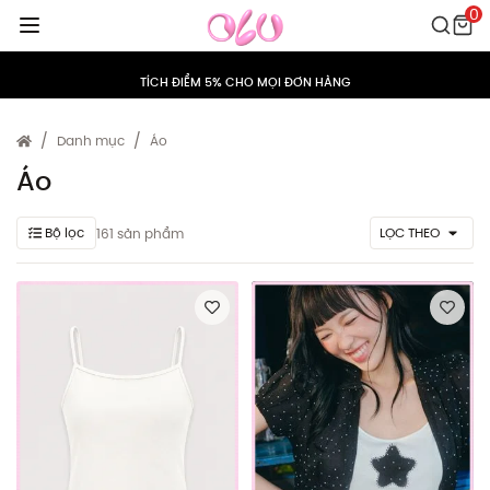
0
HỖ TRỢ ĐỔI/TRẢ TRONG VÒNG 15 NGÀY
TÍCH ĐIỂM 5% CHO MỌI ĐƠN HÀNG
MIỄN PHÍ VẬN CHUYỂN CHO MỌI ĐƠN HÀNG
Danh mục
Áo
HỖ TRỢ ĐỔI/TRẢ TRONG VÒNG 15 NGÀY
Áo
TÍCH ĐIỂM 5% CHO MỌI ĐƠN HÀNG
Bộ lọc
LỌC THEO
161 sản phẩm