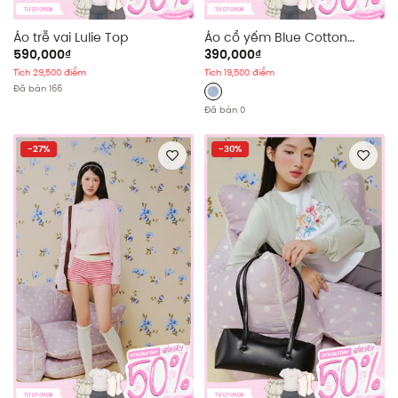
Áo trễ vai Lulie Top
Áo cổ yếm Blue Cotton
Halter Neck Ribbed Top
590,000₫
390,000₫
Tích 29,500 điểm
Tích 19,500 điểm
Đã bán 166
Đã bán 0
-27%
-30%