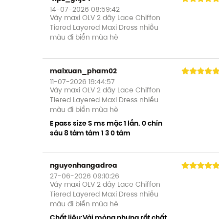
14-07-2026 08:59:42
Váy maxi OLV 2 dây Lace Chiffon
Tiered Layered Maxi Dress nhiều
màu đi biển mùa hè
maixuan_pham02
11-07-2026 19:44:57
Váy maxi OLV 2 dây Lace Chiffon
Tiered Layered Maxi Dress nhiều
màu đi biển mùa hè
E pass size S ms mặc 1 lần. 0 chín
sáu 8 tám tám 1 3 0 tám
nguyenhangadrea
27-06-2026 09:10:26
Váy maxi OLV 2 dây Lace Chiffon
Tiered Layered Maxi Dress nhiều
màu đi biển mùa hè
Chất liệu:Vải mỏng nhưng rất chất