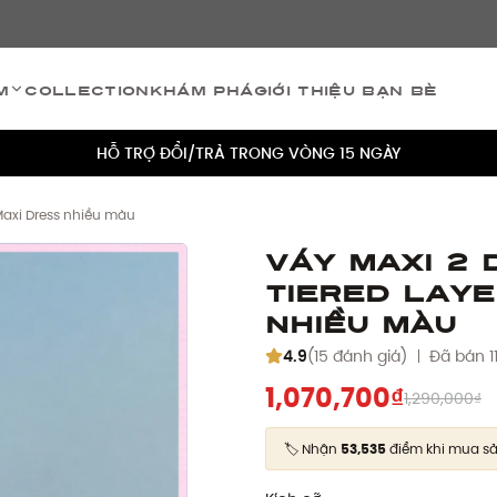
TÍCH ĐIỂM 5% CHO MỌI ĐƠN HÀNG
m
Collection
Khám phá
Giới thiệu bạn bè
MIỄN PHÍ VẬN CHUYỂN CHO MỌI ĐƠN HÀNG
HỖ TRỢ ĐỔI/TRẢ TRONG VÒNG 15 NGÀY
TÍCH ĐIỂM 5% CHO MỌI ĐƠN HÀNG
Maxi Dress nhiều màu
MIỄN PHÍ VẬN CHUYỂN CHO MỌI ĐƠN HÀNG
Váy maxi 2 
Tiered Laye
HỖ TRỢ ĐỔI/TRẢ TRONG VÒNG 15 NGÀY
nhiều màu
TÍCH ĐIỂM 5% CHO MỌI ĐƠN HÀNG
4.9
(15 đánh giá)
Đã bán 1
1,070,700₫
1,290,000₫
🏷️ Nhận
53,535
điểm khi mua s