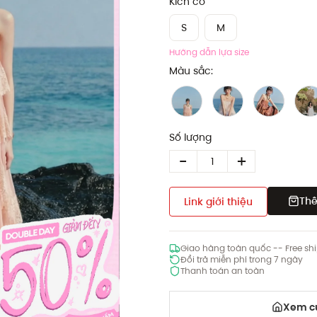
Kích cỡ
S
M
Hướng dẫn lựa size
Màu sắc:
Số lượng
Thê
Link giới thiệu
Giao hàng toàn quốc -- Free sh
Đổi trả miễn phí trong 7 ngày
Thanh toán an toàn
Xem cử