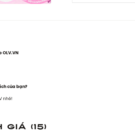
e OLV.VN
ích của bạn?
V nhé!
h giá
(15)