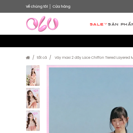
Về chúng tôi
Cửa hàng
Sale
Sản phẩ
tất cả
Váy maxi 2 dây Lace Chiffon Tiered Layered 