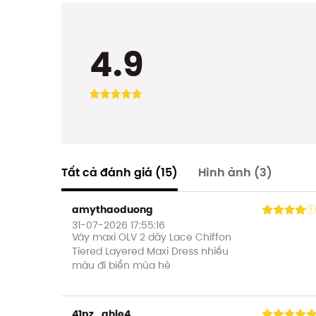
4.9
Tất cả đánh giá
(15)
Hình ảnh
(3)
amythaoduong
31-07-2026 17:55:16
Váy maxi OLV 2 dây Lace Chiffon
Tiered Layered Maxi Dress nhiều
màu đi biển mùa hè
41pz_ghje4