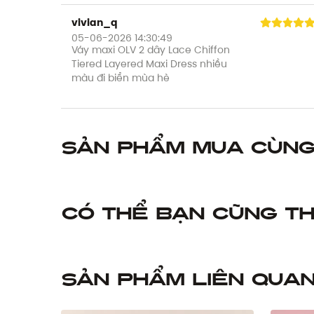
vivian_q
05-06-2026 14:30:49
Váy maxi OLV 2 dây Lace Chiffon
Tiered Layered Maxi Dress nhiều
màu đi biển mùa hè
Sản phẩm mua cùn
Có thể bạn cũng th
Sản phẩm liên qua