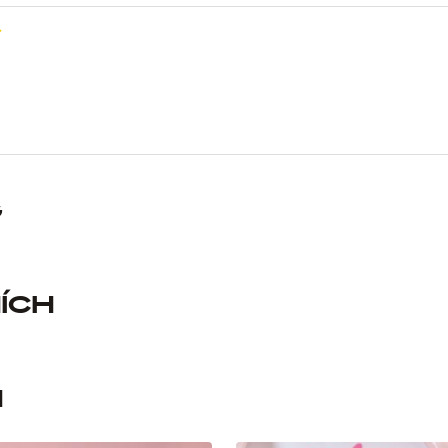
g
ích
n