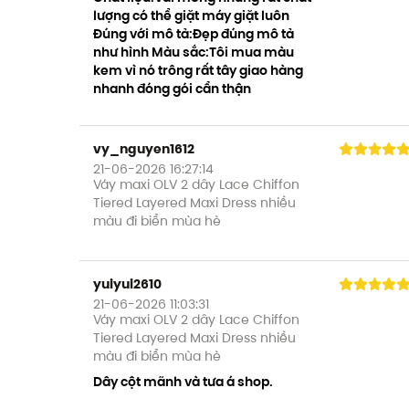
lượng có thể giặt máy giặt luôn
Đúng với mô tả:Đẹp đúng mô tả
như hình Màu sắc:Tôi mua màu
kem vì nó trông rất tây giao hàng
nhanh đóng gói cẩn thận
vy_nguyen1612
21-06-2026 16:27:14
Váy maxi OLV 2 dây Lace Chiffon
Tiered Layered Maxi Dress nhiều
màu đi biển mùa hè
yuiyui2610
21-06-2026 11:03:31
Váy maxi OLV 2 dây Lace Chiffon
Tiered Layered Maxi Dress nhiều
màu đi biển mùa hè
Dây cột mãnh và tưa á shop.