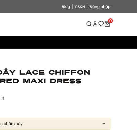
Blog
CSKH
Đăng nhập
0
dây Lace Chiffon
red Maxi Dress
114
ản phẩm này