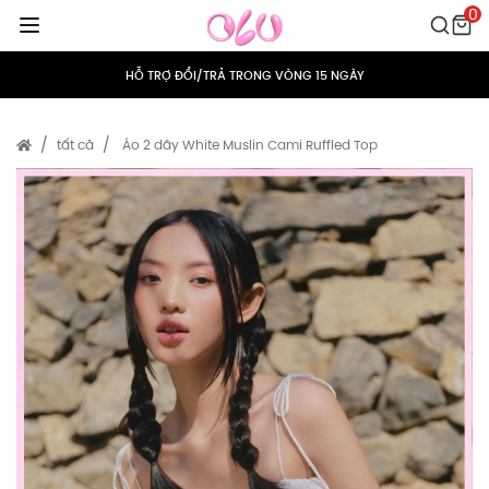
0
MIỄN PHÍ VẬN CHUYỂN CHO MỌI ĐƠN HÀNG
HỖ TRỢ ĐỔI/TRẢ TRONG VÒNG 15 NGÀY
TÍCH ĐIỂM 5% CHO MỌI ĐƠN HÀNG
tất cả
Áo 2 dây White Muslin Cami Ruffled Top
MIỄN PHÍ VẬN CHUYỂN CHO MỌI ĐƠN HÀNG
HỖ TRỢ ĐỔI/TRẢ TRONG VÒNG 15 NGÀY
TÍCH ĐIỂM 5% CHO MỌI ĐƠN HÀNG