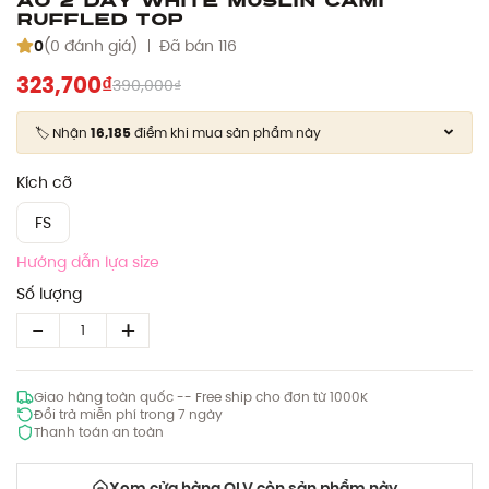
Ruffled Top
0
(0 đánh giá)
Đã bán 116
323,700₫
390,000₫
🏷️ Nhận
16,185
điểm khi mua sản phẩm này
Kích cỡ
FS
Hướng dẫn lựa size
Số lượng
Giao hàng toàn quốc -- Free ship cho đơn từ 1000K
Đổi trả miễn phí trong 7 ngày
Thanh toán an toàn
Xem cửa hàng OLV còn sản phẩm này