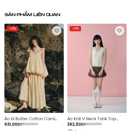
Sản phẩm liên quan
-17%
-17%
Áo bí Butter Cotton Cami
Áo Knit V Neck Tank Top
Puff Top
nhiều màu
531,000₫
590,000₫
352,800₫
490,000₫