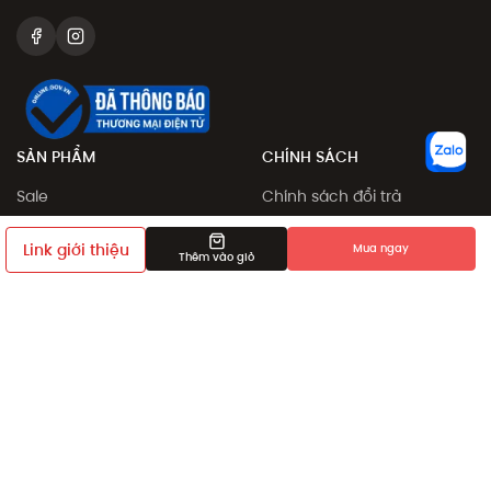
SẢN PHẨM
CHÍNH SÁCH
Sale
Chính sách đổi trả
Sản phẩm
Chính sách đặt và giao
hàng
Link giới thiệu
Mua ngay
Collection
Thêm vào giỏ
Phương thức thanh toán
Khám phá
Chính sách giá
Giới thiệu bạn bè
Điều khoản sử dụng
Chính sách bảo mật
Dịch vụ chỉnh sửa số đo
sản phẩm
Chính sách thành viên
HỖ TRỢ