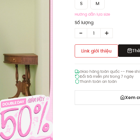
S
M
Hướng dẫn lựa size
Số lượng
Thê
Link giới thiệu
Giao hàng toàn quốc -- Free sh
Đổi trả miễn phí trong 7 ngày
Thanh toán an toàn
Xem cử