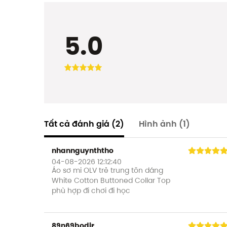
5.0
Tất cả đánh giá
(2)
Hình ảnh
(1)
nhannguynththo
04-08-2026 12:12:40
Áo sơ mi OLV trẻ trung tôn dáng
White Cotton Buttoned Collar Top
phù hợp đi chơi đi học
89n69bodir