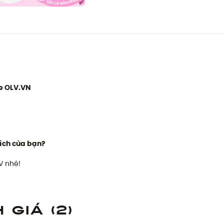
e OLV.VN
ích của bạn?
V nhé!
h giá
(2)