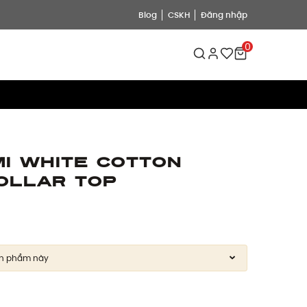
Blog
CSKH
Đăng nhập
0
mi White Cotton
ollar Top
ản phẩm này