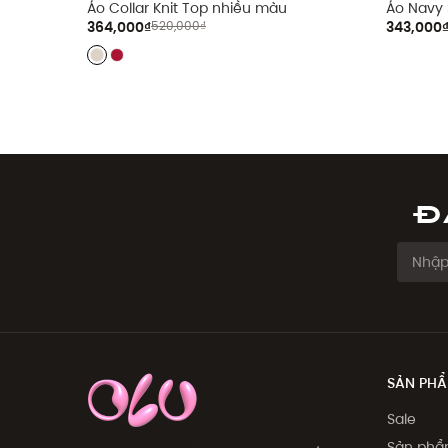
Áo Collar Knit Top nhiều màu
Áo Navy 
364,000₫
520,000₫
343,000
Đ
SẢN PH
Sale
Sản ph