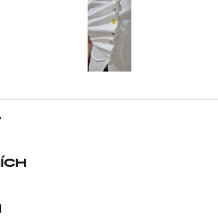
g
ích
n