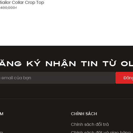
Sailor Collar Crop Top
₫
490,000₫
ăng ký nhận tin từ O
Đăng
ẨM
CHÍNH SÁCH
Chính sách đổi trả
ẩm
Chính sách đặt và giao hàng