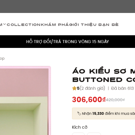
TÍCH ĐIỂM 5% CHO MỌI ĐƠN HÀNG
m
Collection
Khám phá
Giới thiệu bạn bè
MIỄN PHÍ VẬN CHUYỂN CHO MỌI ĐƠN HÀNG
HỖ TRỢ ĐỔI/TRẢ TRONG VÒNG 15 NGÀY
TÍCH ĐIỂM 5% CHO MỌI ĐƠN HÀNG
Top
MIỄN PHÍ VẬN CHUYỂN CHO MỌI ĐƠN HÀNG
Áo kiểu sơ 
Buttoned C
HỖ TRỢ ĐỔI/TRẢ TRONG VÒNG 15 NGÀY
5
(2 đánh giá)
Đã bán 613
TÍCH ĐIỂM 5% CHO MỌI ĐƠN HÀNG
306,600₫
420,000₫
🏷️ Nhận
15,330
điểm khi mua s
Kích cỡ