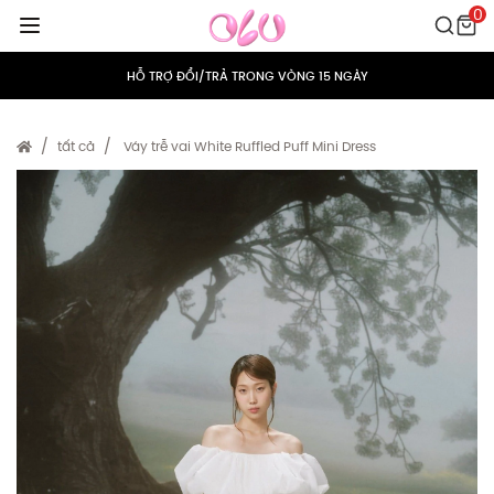
0
MIỄN PHÍ VẬN CHUYỂN CHO MỌI ĐƠN HÀNG
HỖ TRỢ ĐỔI/TRẢ TRONG VÒNG 15 NGÀY
TÍCH ĐIỂM 5% CHO MỌI ĐƠN HÀNG
tất cả
Váy trễ vai White Ruffled Puff Mini Dress
MIỄN PHÍ VẬN CHUYỂN CHO MỌI ĐƠN HÀNG
HỖ TRỢ ĐỔI/TRẢ TRONG VÒNG 15 NGÀY
TÍCH ĐIỂM 5% CHO MỌI ĐƠN HÀNG