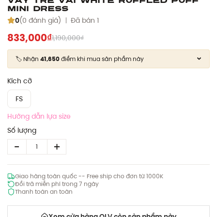
Mini Dress
0
(0 đánh giá)
Đã bán 1
833,000₫
1,190,000₫
🏷️ Nhận
41,650
điểm khi mua sản phẩm này
Kích cỡ
FS
Hướng dẫn lựa size
Số lượng
Giao hàng toàn quốc -- Free ship cho đơn từ 1000K
Đổi trả miễn phí trong 7 ngày
Thanh toán an toàn
Xem cửa hàng OLV còn sản phẩm này