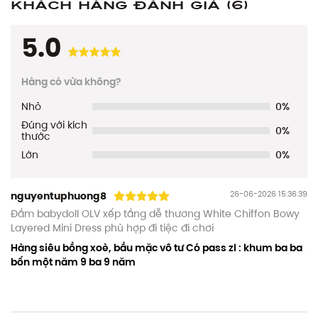
Khách hàng đánh giá
(6)
5.0
Hàng có vừa không?
Nhỏ
0%
Đúng với kích
0%
thước
Lớn
0%
26-06-2026 15:36:39
nguyentuphuong8
Đầm babydoll OLV xếp tầng dễ thương White Chiffon Bowy
Layered Mini Dress phù hợp đi tiệc đi chơi
Hàng siêu bồng xoè, bầu mặc vô tư Có pass zl : khum ba ba
bốn một năm 9 ba 9 năm