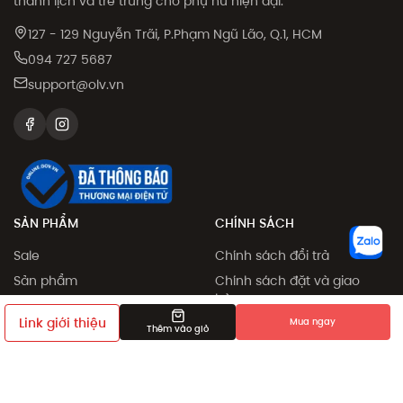
thanh lịch và trẻ trung cho phụ nữ hiện đại.
127 - 129 Nguyễn Trãi, P.Phạm Ngũ Lão, Q.1, HCM
094 727 5687
support@olv.vn
SẢN PHẨM
CHÍNH SÁCH
Sale
Chính sách đổi trả
Sản phẩm
Chính sách đặt và giao
hàng
Collection
Link giới thiệu
Mua ngay
Phương thức thanh toán
Thêm vào giỏ
Khám phá
Chính sách giá
Giới thiệu bạn bè
Điều khoản sử dụng
Chính sách bảo mật