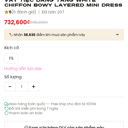
Chiffon Bowy Layered Mini Dress
5
(6 đánh giá)
Đã bán 207
732,600₫
990,000₫
🏷️ Nhận
36,630
điểm khi mua sản phẩm này
Kích cỡ
FS
Hướng dẫn lựa size
Số lượng
Giao hàng toàn quốc -- Free ship cho đơn từ 1000K
Đổi trả miễn phí trong 7 ngày
Thanh toán an toàn
Xem cửa hàng OLV còn sản phẩm này