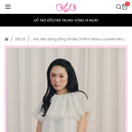
0
MIỄN PHÍ VẬN CHUYỂN CHO MỌI ĐƠN HÀNG
HỖ TRỢ ĐỔI/TRẢ TRONG VÒNG 15 NGÀY
TÍCH ĐIỂM 5% CHO MỌI ĐƠN HÀNG
tất cả
Váy tiệc dáng tầng White Chiffon Bowy Layered Mini
Dress
MIỄN PHÍ VẬN CHUYỂN CHO MỌI ĐƠN HÀNG
HỖ TRỢ ĐỔI/TRẢ TRONG VÒNG 15 NGÀY
TÍCH ĐIỂM 5% CHO MỌI ĐƠN HÀNG