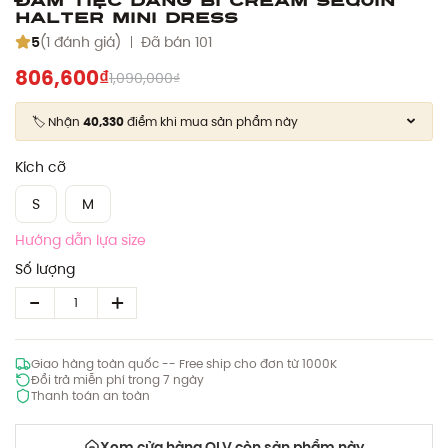
Halter Mini Dress
5
(1 đánh giá)
Đã bán 101
806,600₫
1,090,000₫
🏷️ Nhận
40,330
điểm khi mua sản phẩm này
Kích cỡ
S
M
Hướng dẫn lựa size
Số lượng
Giao hàng toàn quốc -- Free ship cho đơn từ 1000K
Đổi trả miễn phí trong 7 ngày
Thanh toán an toàn
Xem cửa hàng OLV còn sản phẩm này