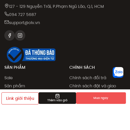
127 - 129 Nguyễn Trãi, P.Phạm Ngũ Lão, Q.1, HCM
094 727 5687
support@olv.vn
SẢN PHẨM
CHÍNH SÁCH
Sale
Chính sách đổi trả
Sản phẩm
Chính sách đặt và giao
hàng
Collection
Link giới thiệu
Mua ngay
Phương thức thanh toán
Thêm vào giỏ
Khám phá
Chính sách giá
Giới thiệu bạn bè
Điều khoản sử dụng
Chính sách bảo mật