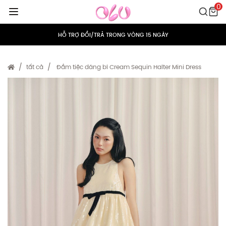
0
MIỄN PHÍ VẬN CHUYỂN CHO MỌI ĐƠN HÀNG
HỖ TRỢ ĐỔI/TRẢ TRONG VÒNG 15 NGÀY
TÍCH ĐIỂM 5% CHO MỌI ĐƠN HÀNG
tất cả
Đầm tiệc dáng bí Cream Sequin Halter Mini Dress
MIỄN PHÍ VẬN CHUYỂN CHO MỌI ĐƠN HÀNG
HỖ TRỢ ĐỔI/TRẢ TRONG VÒNG 15 NGÀY
TÍCH ĐIỂM 5% CHO MỌI ĐƠN HÀNG