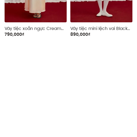
Váy tiệc xoắn ngực Cream
Váy tiệc mini lệch vai Black
Silky Twisted Dress
Bowy One Shoulder Mini
790,000₫
890,000₫
Dress