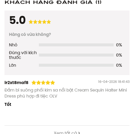
Khách hàng đánh giá
(1)
5.0
Hàng có vừa không?
Nhỏ
0%
Đúng với kích
0%
thước
Lớn
0%
16-04-2026 18:41:43
lr2xt8maf8
Đầm bí suông phối kim sa nổi bật Cream Sequin Halter Mini
Dress phù hợp đi tiệc OLV
Tốt
Xem tất cả