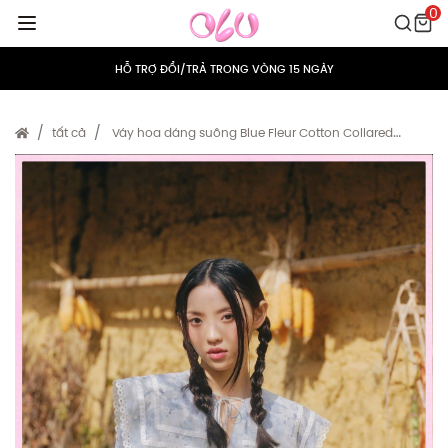
0
MIỄN PHÍ VẬN CHUYỂN CHO MỌI ĐƠN HÀNG
HỖ TRỢ ĐỔI/TRẢ TRONG VÒNG 15 NGÀY
TÍCH ĐIỂM 5% CHO MỌI ĐƠN HÀNG
tất cả
Váy hoa dáng suông Blue Fleur Cotton Collared
Ruffled Dress
MIỄN PHÍ VẬN CHUYỂN CHO MỌI ĐƠN HÀNG
HỖ TRỢ ĐỔI/TRẢ TRONG VÒNG 15 NGÀY
TÍCH ĐIỂM 5% CHO MỌI ĐƠN HÀNG