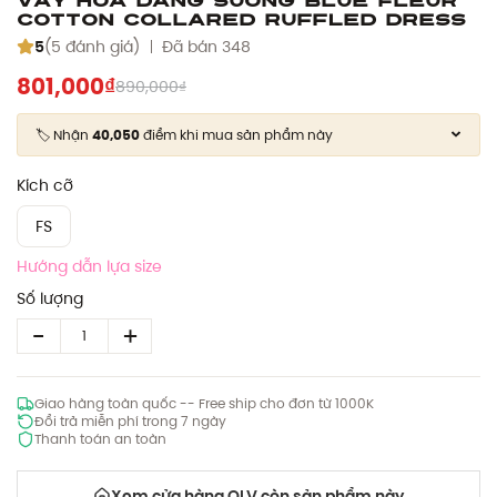
Cotton Collared Ruffled Dress
5
(5 đánh giá)
Đã bán 348
801,000₫
890,000₫
🏷️ Nhận
40,050
điểm khi mua sản phẩm này
Kích cỡ
FS
Hướng dẫn lựa size
Số lượng
Giao hàng toàn quốc -- Free ship cho đơn từ 1000K
Đổi trả miễn phí trong 7 ngày
Thanh toán an toàn
Xem cửa hàng OLV còn sản phẩm này