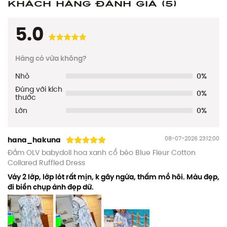
Khách hàng đánh giá
(5)
5.0
Hàng có vừa không?
Nhỏ
0%
Đúng với kích
0%
thước
Lớn
0%
08-07-2026 23:12:00
hana_hakuna
Đầm OLV babydoll hoa xanh cổ bèo Blue Fleur Cotton
Collared Ruffled Dress
Váy 2 lớp, lớp lót rất mịn, k gây ngứa, thấm mồ hôi. Màu đẹp,
đi biển chụp ảnh đẹp dữ.