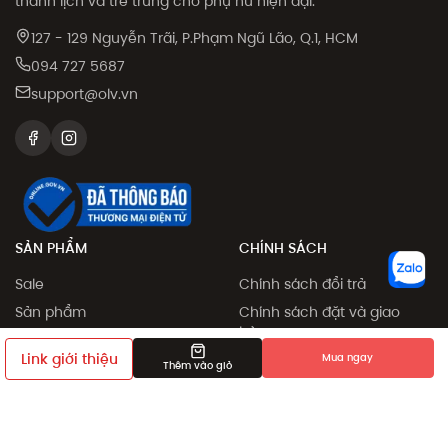
thanh lịch và trẻ trung cho phụ nữ hiện đại.
127 - 129 Nguyễn Trãi, P.Phạm Ngũ Lão, Q.1, HCM
094 727 5687
support@olv.vn
SẢN PHẨM
CHÍNH SÁCH
Sale
Chính sách đổi trả
Sản phẩm
Chính sách đặt và giao
hàng
Collection
Link giới thiệu
Mua ngay
Phương thức thanh toán
Thêm vào giỏ
Khám phá
Chính sách giá
Giới thiệu bạn bè
Điều khoản sử dụng
Chính sách bảo mật