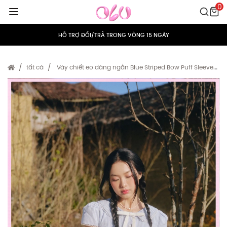
0
MIỄN PHÍ VẬN CHUYỂN CHO MỌI ĐƠN HÀNG
HỖ TRỢ ĐỔI/TRẢ TRONG VÒNG 15 NGÀY
TÍCH ĐIỂM 5% CHO MỌI ĐƠN HÀNG
tất cả
Váy chiết eo dáng ngắn Blue Striped Bow Puff Sleeves
Dress
MIỄN PHÍ VẬN CHUYỂN CHO MỌI ĐƠN HÀNG
HỖ TRỢ ĐỔI/TRẢ TRONG VÒNG 15 NGÀY
TÍCH ĐIỂM 5% CHO MỌI ĐƠN HÀNG