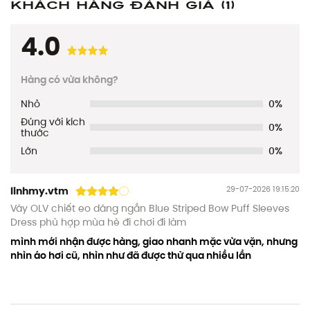
Khách hàng đánh giá
(1)
4.0
Hàng có vừa không?
Nhỏ
0%
Đúng với kích
0%
thước
Lớn
0%
29-07-2026 19:15:20
linhmy.vtm
Váy OLV chiết eo dáng ngắn Blue Striped Bow Puff Sleeves
Dress phù hợp mùa hè đi chơi đi làm
mình mới nhận được hàng, giao nhanh mặc vừa vặn, nhưng
nhìn áo hơi cũ, nhìn như đã được thử qua nhiều lần