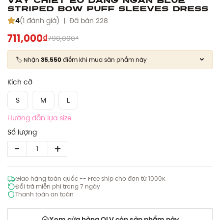
Striped Bow Puff Sleeves Dress
4
(1 đánh giá)
Đã bán 228
711,000₫
790,000₫
🏷️ Nhận
35,550
điểm khi mua sản phẩm này
Kích cỡ
S
M
L
Hướng dẫn lựa size
Số lượng
Giao hàng toàn quốc -- Free ship cho đơn từ 1000K
Đổi trả miễn phí trong 7 ngày
Thanh toán an toàn
Xem cửa hàng OLV còn sản phẩm này