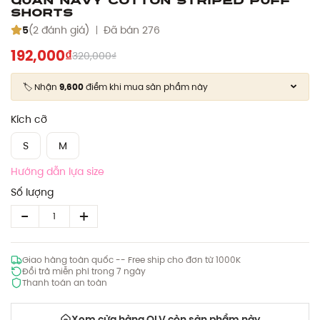
Shorts
5
(2 đánh giá)
Đã bán 276
192,000₫
320,000₫
🏷️ Nhận
9,600
điểm khi mua sản phẩm này
Kích cỡ
S
M
Hướng dẫn lựa size
Số lượng
Giao hàng toàn quốc -- Free ship cho đơn từ 1000K
Đổi trả miễn phí trong 7 ngày
Thanh toán an toàn
Xem cửa hàng OLV còn sản phẩm này