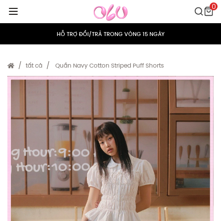
0
MIỄN PHÍ VẬN CHUYỂN CHO MỌI ĐƠN HÀNG
HỖ TRỢ ĐỔI/TRẢ TRONG VÒNG 15 NGÀY
TÍCH ĐIỂM 5% CHO MỌI ĐƠN HÀNG
tất cả
Quần Navy Cotton Striped Puff Shorts
MIỄN PHÍ VẬN CHUYỂN CHO MỌI ĐƠN HÀNG
HỖ TRỢ ĐỔI/TRẢ TRONG VÒNG 15 NGÀY
TÍCH ĐIỂM 5% CHO MỌI ĐƠN HÀNG