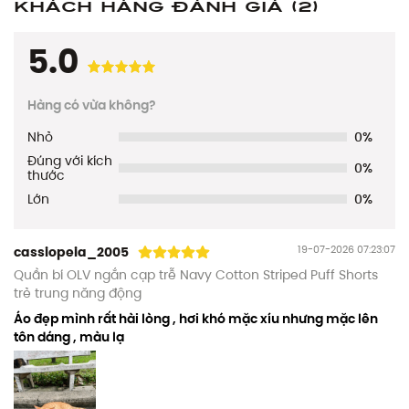
Khách hàng đánh giá
(2)
5.0
Hàng có vừa không?
Nhỏ
0%
Đúng với kích
0%
thước
Lớn
0%
19-07-2026 07:23:07
cassiopeia_2005
Quần bí OLV ngắn cạp trễ Navy Cotton Striped Puff Shorts
trẻ trung năng động
Áo đẹp mình rất hài lòng , hơi khó mặc xíu nhưng mặc lên
tôn dáng , màu lạ