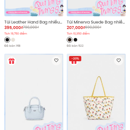
Túi Leather Hand Bag nhiều
Túi Minerva Suede Bag nhiều
màu
màu
395,000₫
790,000₫
207,000₫
690,000₫
Tích 19,750 điểm
Tích 10,350 điểm
Đã bán 148
Đã bán 522
-20%