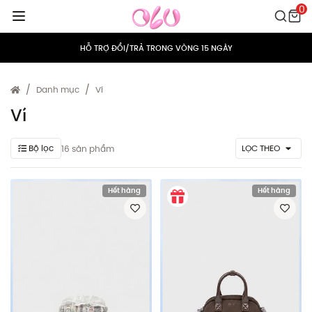
0
MIỄN PHÍ VẬN CHUYỂN CHO MỌI ĐƠN HÀNG
HỖ TRỢ ĐỔI/TRẢ TRONG VÒNG 15 NGÀY
TÍCH ĐIỂM 5% CHO MỌI ĐƠN HÀNG
Danh mục
Ví
MIỄN PHÍ VẬN CHUYỂN CHO MỌI ĐƠN HÀNG
Ví
HỖ TRỢ ĐỔI/TRẢ TRONG VÒNG 15 NGÀY
Bộ lọc
LỌC THEO
16 sản phẩm
TÍCH ĐIỂM 5% CHO MỌI ĐƠN HÀNG
Hết hàng
Hết hàng