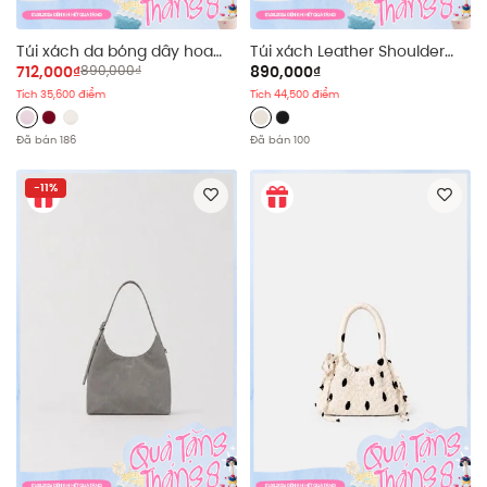
Túi xách da bóng dây hoa
Túi xách Leather Shoulder
Glossy Leather Hand Bag
Bag nhiều màu
712,000₫
890,000₫
890,000₫
Tích 35,600 điểm
Tích 44,500 điểm
Đã bán 186
Đã bán 100
-11%