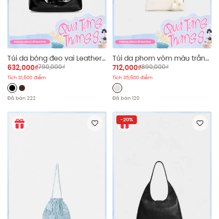
Túi da bóng đeo vai Leather
Túi da phom vòm màu trắng
Shoulder Bag nhiều màu
White Leather Dome Bag
632,000₫
790,000₫
712,000₫
890,000₫
Tích 31,600 điểm
Tích 35,600 điểm
Đã bán 222
Đã bán 120
-20%