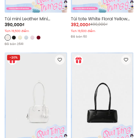
Túi mini Leather Mini
Túi tote White Floral Yellow
Crossbody Bag nhiều màu
Trim
390,000₫
392,000₫
490,000₫
Tích 19,500 điểm
Tích 19,600 điểm
Đã bán 60
Đã bán 2641
-20%