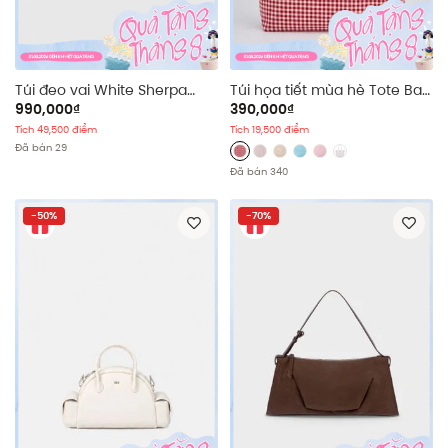
Túi đeo vai White Sherpa
Túi họa tiết mùa hè Tote Bag
Shoulder Bag
nhiều màu
990,000₫
390,000₫
Tích 49,500 điểm
Tích 19,500 điểm
Đã bán 29
Đã bán 340
-50%
-70%