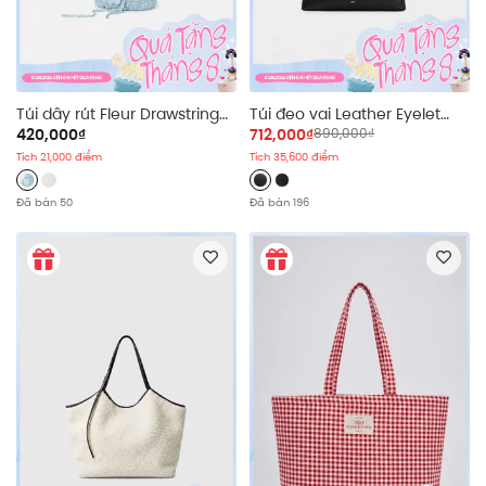
Túi dây rút Fleur Drawstring
Túi đeo vai Leather Eyelet
Hand Bag nhiều màu
Strap Shoulder Bag nhiều
420,000₫
712,000₫
890,000₫
màu
Tích 21,000 điểm
Tích 35,600 điểm
Đã bán 50
Đã bán 196