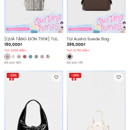
[QUÀ TẶNG ĐƠN 790K] Túi
Túi Ausha Suede Bag
đựng đồ makeup Summer
190,000₫
395,000₫
Pouch
Tích 9,500 điểm
Tích 19,750 điểm
Đã bán 1801
Đã bán 145
-20%
-20%