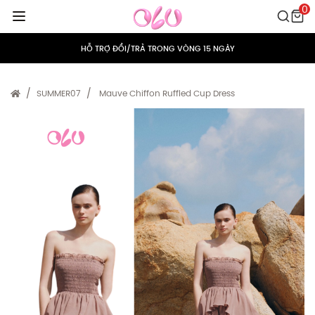
0
MIỄN PHÍ VẬN CHUYỂN CHO MỌI ĐƠN HÀNG
HỖ TRỢ ĐỔI/TRẢ TRONG VÒNG 15 NGÀY
TÍCH ĐIỂM 5% CHO MỌI ĐƠN HÀNG
SUMMER07
Mauve Chiffon Ruffled Cup Dress
MIỄN PHÍ VẬN CHUYỂN CHO MỌI ĐƠN HÀNG
HỖ TRỢ ĐỔI/TRẢ TRONG VÒNG 15 NGÀY
TÍCH ĐIỂM 5% CHO MỌI ĐƠN HÀNG