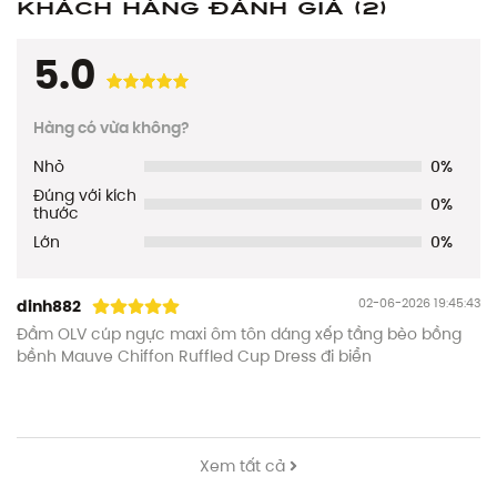
Khách hàng đánh giá
(2)
5.0
Hàng có vừa không?
Nhỏ
0%
Đúng với kích
0%
thước
Lớn
0%
02-06-2026 19:45:43
dinh882
Đầm OLV cúp ngực maxi ôm tôn dáng xếp tầng bèo bồng
bềnh Mauve Chiffon Ruffled Cup Dress đi biển
Xem tất cả