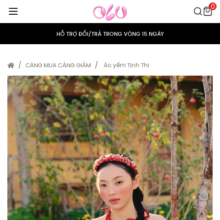
0
MIỄN PHÍ VẬN CHUYỂN CHO MỌI ĐƠN HÀNG
HỖ TRỢ ĐỔI/TRẢ TRONG VÒNG 15 NGÀY
TÍCH ĐIỂM 5% CHO MỌI ĐƠN HÀNG
CÀNG MUA CÀNG GIẢM
Áo yếm Tịnh Thi
MIỄN PHÍ VẬN CHUYỂN CHO MỌI ĐƠN HÀNG
HỖ TRỢ ĐỔI/TRẢ TRONG VÒNG 15 NGÀY
TÍCH ĐIỂM 5% CHO MỌI ĐƠN HÀNG