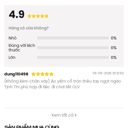
4.9
Hàng có vừa không?
Nhỏ
0%
Đúng với kích
0%
thước
Lớn
0%
05-05-2026 20:21:52
dung110498
(Không kèm chân váy) Áo yếm cổ tròn thêu tay ngọt ngào
Tịnh Thi phù hợp đi tiệc đi chơi tết OLV
Xem tất cả
Sản phẩm mua cùng