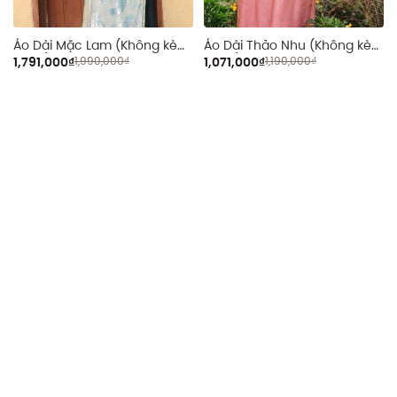
m
Áo Dài Mặc Lam (Không kèm
Áo Dài Thảo Nhu (Không kèm
quần)
quần)
1,791,000₫
1,990,000₫
1,071,000₫
1,190,000₫