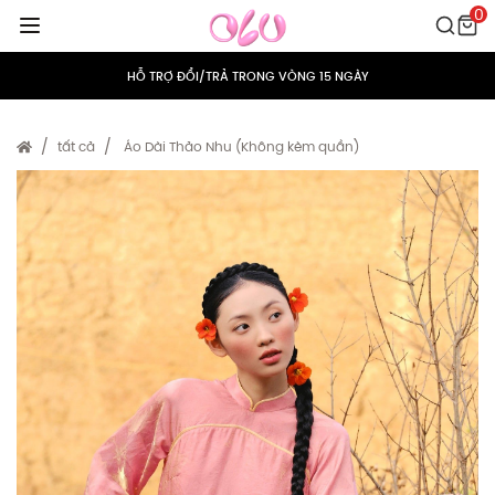
0
MIỄN PHÍ VẬN CHUYỂN CHO MỌI ĐƠN HÀNG
HỖ TRỢ ĐỔI/TRẢ TRONG VÒNG 15 NGÀY
TÍCH ĐIỂM 5% CHO MỌI ĐƠN HÀNG
tất cả
Áo Dài Thảo Nhu (Không kèm quần)
MIỄN PHÍ VẬN CHUYỂN CHO MỌI ĐƠN HÀNG
HỖ TRỢ ĐỔI/TRẢ TRONG VÒNG 15 NGÀY
TÍCH ĐIỂM 5% CHO MỌI ĐƠN HÀNG