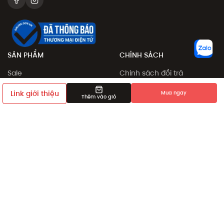
SẢN PHẨM
CHÍNH SÁCH
Sale
Chính sách đổi trả
Sản phẩm
Chính sách đặt và giao
Link giới thiệu
Mua ngay
hàng
Thêm vào giỏ
Collection
Phương thức thanh toán
Khám phá
Chính sách giá
Giới thiệu bạn bè
Điều khoản sử dụng
Chính sách bảo mật
Dịch vụ chỉnh sửa số đo
sản phẩm
Chính sách thành viên
HỖ TRỢ
Về chúng tôi