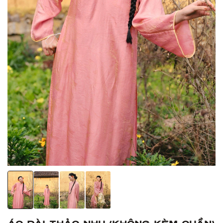
Áo Dài Thảo Nhu (Không kèm quần)