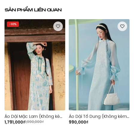
Sản phẩm liên quan
-10%
m
Áo Dài Mặc Lam (Không kèm
Áo Dài Tố Dung (Không kèm
quần)
quần)
1,791,000₫
1,990,000₫
990,000₫