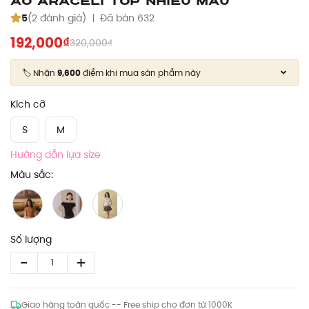
5
(2 đánh giá)
Đã bán 632
192,000₫
320,000₫
🏷️ Nhận
9,600
điểm khi mua sản phẩm này
Kích cỡ
S
M
Hướng dẫn lựa size
Màu sắc:
Số lượng
Giao hàng toàn quốc -- Free ship cho đơn từ 1000K