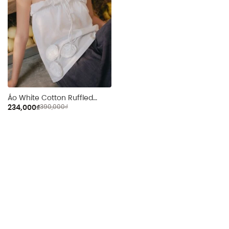
Áo White Cotton Ruffled
Tube Top
234,000₫
390,000₫