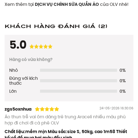
Xem thêm tại
DỊCH VỤ CHỈNH SỬA QUẦN ÁO
của OLV nhé!
Khách hàng đánh giá
(2)
5.0
Hàng có vừa không?
Nhỏ
0%
Đúng với kích
0%
thước
Lớn
0%
24-05-2026 16:30:06
zgs5oxnhua
Áo thun trễ vai ôm dáng trẻ trung Araceli nhiều màu phù
hợp đi chơi đi cà phê OLV
Chất liệu:mềm mịn Màu sắc:size S, 50kg, cao 1m58 Thiết
kế:cổ đổ mua hai màu đều xinh