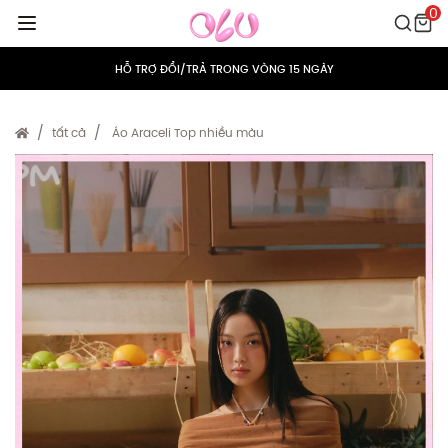
0
MIỄN PHÍ VẬN CHUYỂN CHO MỌI ĐƠN HÀNG
HỖ TRỢ ĐỔI/TRẢ TRONG VÒNG 15 NGÀY
TÍCH ĐIỂM 5% CHO MỌI ĐƠN HÀNG
tất cả
Áo Araceli Top nhiều màu
MIỄN PHÍ VẬN CHUYỂN CHO MỌI ĐƠN HÀNG
HỖ TRỢ ĐỔI/TRẢ TRONG VÒNG 15 NGÀY
TÍCH ĐIỂM 5% CHO MỌI ĐƠN HÀNG