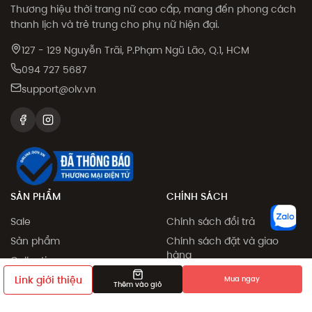
Thương hiệu thời trang nữ cao cấp, mang đến phong cách
thanh lịch và trẻ trung cho phụ nữ hiện đại.
127 - 129 Nguyễn Trãi, P.Phạm Ngũ Lão, Q.1, HCM
094 727 5687
support@olv.vn
SẢN PHẨM
CHÍNH SÁCH
Sale
Chính sách đổi trả
Sản phẩm
Chính sách đặt và giao
hàng
Collection
Phương thức thanh toán
Link giới thiệu
Khám phá
Mua ngay
Thêm vào giỏ
Chính sách giá
Giới thiệu bạn bè