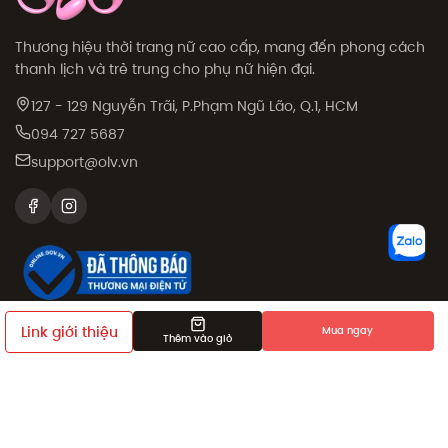
Thương hiệu thời trang nữ cao cấp, mang đến phong cách
thanh lịch và trẻ trung cho phụ nữ hiện đại.
127 - 129 Nguyễn Trãi, P.Phạm Ngũ Lão, Q.1, HCM
094 727 5687
support@olv.vn
SẢN PHẨM
CHÍNH SÁCH
Link giới thiệu
Mua ngay
Thêm vào giỏ
Sale
Chính sách đổi trả
Sản phẩm
Chính sách đặt và giao
hàng
Collection
Phương thức thanh toán
Khám phá