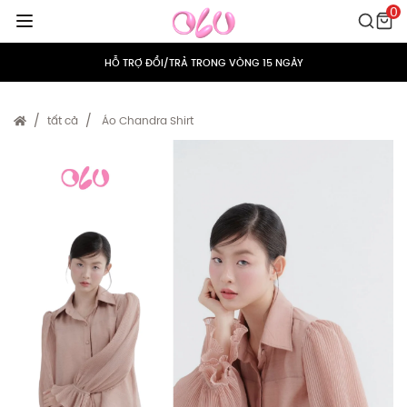
0
MIỄN PHÍ VẬN CHUYỂN CHO MỌI ĐƠN HÀNG
HỖ TRỢ ĐỔI/TRẢ TRONG VÒNG 15 NGÀY
TÍCH ĐIỂM 5% CHO MỌI ĐƠN HÀNG
tất cả
Áo Chandra Shirt
MIỄN PHÍ VẬN CHUYỂN CHO MỌI ĐƠN HÀNG
HỖ TRỢ ĐỔI/TRẢ TRONG VÒNG 15 NGÀY
TÍCH ĐIỂM 5% CHO MỌI ĐƠN HÀNG