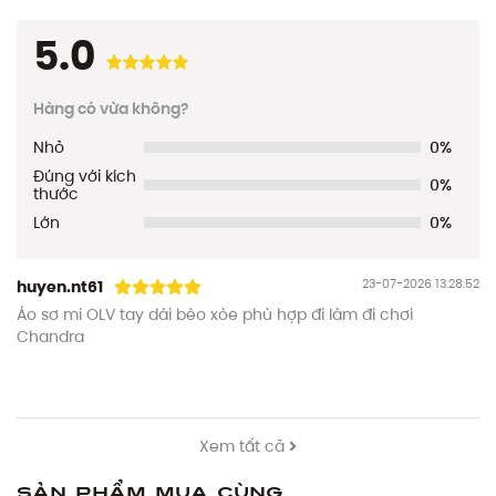
5.0
Hàng có vừa không?
Nhỏ
0%
Đúng với kích
0%
thước
Lớn
0%
23-07-2026 13:28:52
huyen.nt61
Áo sơ mi OLV tay dài bèo xòe phù hợp đi làm đi chơi
Chandra
Xem tất cả
Sản phẩm mua cùng