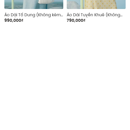
m
Áo Dài Tố Dung (Không kèm
Áo Dài Tuyền Khuê (Không
quần)
kèm quần)
990,000₫
790,000₫