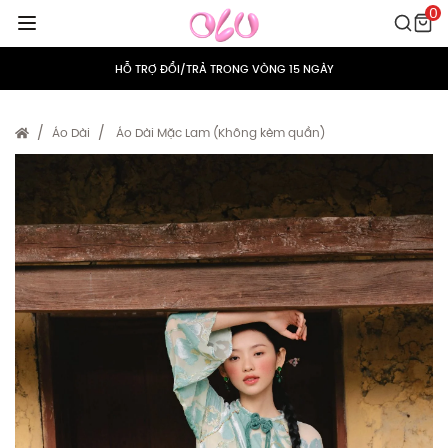
0
MIỄN PHÍ VẬN CHUYỂN CHO MỌI ĐƠN HÀNG
HỖ TRỢ ĐỔI/TRẢ TRONG VÒNG 15 NGÀY
TÍCH ĐIỂM 5% CHO MỌI ĐƠN HÀNG
Áo Dài
Áo Dài Mặc Lam (Không kèm quần)
MIỄN PHÍ VẬN CHUYỂN CHO MỌI ĐƠN HÀNG
HỖ TRỢ ĐỔI/TRẢ TRONG VÒNG 15 NGÀY
TÍCH ĐIỂM 5% CHO MỌI ĐƠN HÀNG