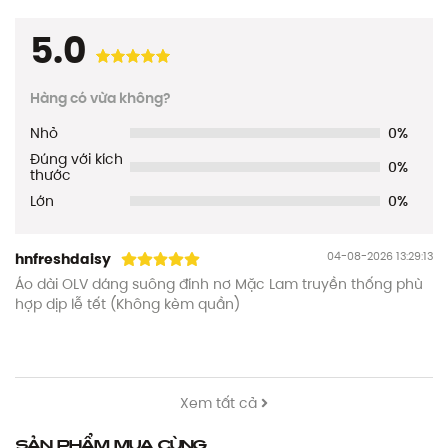
5.0
Hàng có vừa không?
Nhỏ
0%
Đúng với kích
0%
thước
Lớn
0%
04-08-2026 13:29:13
hnfreshdaisy
Áo dài OLV dáng suông đính nơ Mặc Lam truyền thống phù
hợp dịp lễ tết (Không kèm quần)
Xem tất cả
Sản phẩm mua cùng