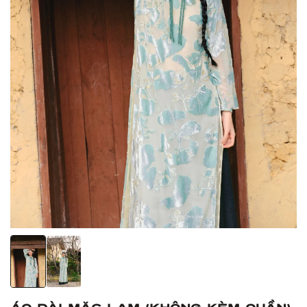
Áo Dài Mặc Lam (Không kèm quần)