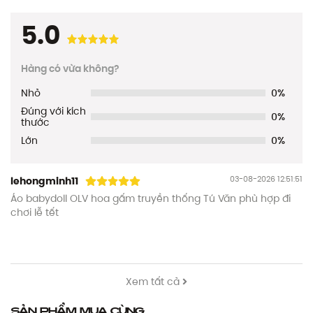
5.0
Hàng có vừa không?
Nhỏ
0%
Đúng với kích
0%
thước
Lớn
0%
03-08-2026 12:51:51
lehongminh11
Áo babydoll OLV hoa gấm truyền thống Tú Văn phù hợp đi
chơi lễ tết
Xem tất cả
Sản phẩm mua cùng