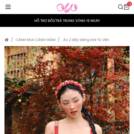
0
MIỄN PHÍ VẬN CHUYỂN CHO MỌI ĐƠN HÀNG
HỖ TRỢ ĐỔI/TRẢ TRONG VÒNG 15 NGÀY
TÍCH ĐIỂM 5% CHO MỌI ĐƠN HÀNG
CÀNG MUA CÀNG GIẢM
Áo 2 dây dáng xòe Tú Văn
MIỄN PHÍ VẬN CHUYỂN CHO MỌI ĐƠN HÀNG
HỖ TRỢ ĐỔI/TRẢ TRONG VÒNG 15 NGÀY
TÍCH ĐIỂM 5% CHO MỌI ĐƠN HÀNG