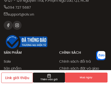
127 - 129 Nguyễn Trãi, P.Phạm Ngũ Lão, Q.1, HCM
094 727 5687
support@olv.vn
SẢN PHẨM
CHÍNH SÁCH
Sale
Chính sách đổi trả
Sản phẩm
Chính sách đặt và giao
hàng
Collection
Link giới thiệu
Mua ngay
Thêm vào giỏ
Phương thức thanh toán
Khám phá
Chính sách giá
Giới thiệu bạn bè
Điều khoản sử dụng
Chính sách bảo mật
Dịch vụ chỉnh sửa số đo