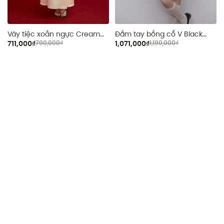
Váy tiệc xoắn ngực Cream
Đầm tay bồng cổ V Black
Silky Twisted Dress
Chiffon Floral V Neck Mini
711,000₫
790,000₫
1,071,000₫
1,190,000₫
Dress