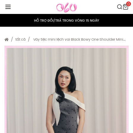
0
MIỄN PHÍ VẬN CHUYỂN CHO MỌI ĐƠN HÀNG
HỖ TRỢ ĐỔI/TRẢ TRONG VÒNG 15 NGÀY
TÍCH ĐIỂM 5% CHO MỌI ĐƠN HÀNG
tất cả
Váy tiệc mini lệch vai Black Bowy One Shoulder Mini
Dress
MIỄN PHÍ VẬN CHUYỂN CHO MỌI ĐƠN HÀNG
HỖ TRỢ ĐỔI/TRẢ TRONG VÒNG 15 NGÀY
TÍCH ĐIỂM 5% CHO MỌI ĐƠN HÀNG