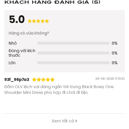
Khách hàng đánh giá
(5)
5.0
Hàng có vừa không?
Nhỏ
0%
Đúng với kích
0%
thước
Lớn
0%
24-06-2026 11:15:51
93f_96p7a3
Đầm OLV lệch vai dáng ngắn trẻ trung Black Bowy One
Shoulder Mini Dress phù hợp đi chơi đi tiệc
Xem tất cả