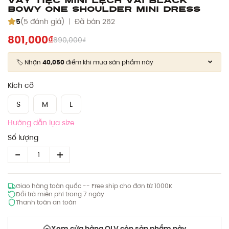
Bowy One Shoulder Mini Dress
5
(5 đánh giá)
Đã bán 262
801,000₫
890,000₫
🏷️ Nhận
40,050
điểm khi mua sản phẩm này
Kích cỡ
S
M
L
Hướng dẫn lựa size
Số lượng
Giao hàng toàn quốc -- Free ship cho đơn từ 1000K
Đổi trả miễn phí trong 7 ngày
Thanh toán an toàn
Xem cửa hàng OLV còn sản phẩm này