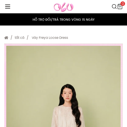
0
MIỄN PHÍ VẬN CHUYỂN CHO MỌI ĐƠN HÀNG
HỖ TRỢ ĐỔI/TRẢ TRONG VÒNG 15 NGÀY
TÍCH ĐIỂM 5% CHO MỌI ĐƠN HÀNG
tất cả
Váy Freya Loose Dress
MIỄN PHÍ VẬN CHUYỂN CHO MỌI ĐƠN HÀNG
HỖ TRỢ ĐỔI/TRẢ TRONG VÒNG 15 NGÀY
TÍCH ĐIỂM 5% CHO MỌI ĐƠN HÀNG