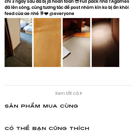
chỉ 3 ngày sau đã bị jb hoàn toàn 🥹 Full pack nhà TAgames
đã lên sóng, cùng tương tác để post nhóm kín ko bị ẩn khỏi
feed của ae nhé 🥂❤️ @everyone
Xem tất cả
Sản phẩm mua cùng
Có thể bạn cũng thích