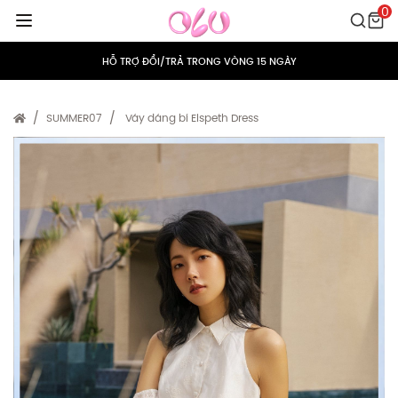
0
MIỄN PHÍ VẬN CHUYỂN CHO MỌI ĐƠN HÀNG
HỖ TRỢ ĐỔI/TRẢ TRONG VÒNG 15 NGÀY
TÍCH ĐIỂM 5% CHO MỌI ĐƠN HÀNG
SUMMER07
Váy dáng bí Elspeth Dress
MIỄN PHÍ VẬN CHUYỂN CHO MỌI ĐƠN HÀNG
HỖ TRỢ ĐỔI/TRẢ TRONG VÒNG 15 NGÀY
TÍCH ĐIỂM 5% CHO MỌI ĐƠN HÀNG