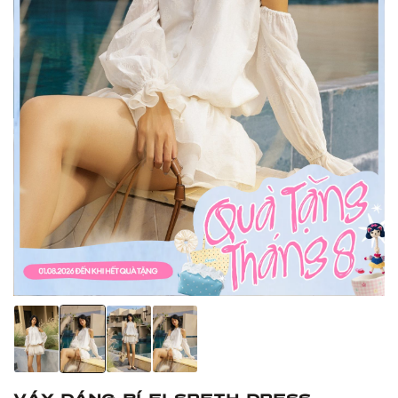
Váy dáng bí Elspeth Dress