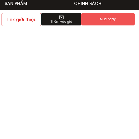
SẢN PHẨM
CHÍNH SÁCH
Sale
Chính sách đổi trả
Link giới thiệu
Mua ngay
Thêm vào giỏ
Sản phẩm
Chính sách đặt và giao
hàng
Collection
Phương thức thanh toán
Khám phá
Chính sách giá
Giới thiệu bạn bè
Điều khoản sử dụng
Chính sách bảo mật
Dịch vụ chỉnh sửa số đo
sản phẩm
Chính sách thành viên
HỖ TRỢ
Về chúng tôi
Cửa hàng
Liên hệ
Điều kiện và điều khoản