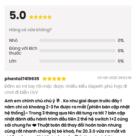
5.0
Hàng có vừa không?
Nhỏ
0%
Đúng với kích
0%
thước
Lớn
0%
03-08-2025 08:52:39
phantai7419635
Đầm sơ mi tay rời mặc được nhiều kiểu Elspeth phù hợp đi
chơi đi biển OLV
Anh em chính chủ chú ý 🥂 . Ko như giai đoạn trước đây 1
năm chỉ có khoảng 2-3 fw được ra mắt (phiên bản cập nhật
hệ thống)~ Trong 3 tháng qua Nin đã tung ra tới 7 bản cập
nhật đánh dấu hành trình đầu tiên 2 thế hệ switch 1+2 cùng
sài chung fw ❤️ Thuật toán đã thay đổi hoàn toàn nhưng
cũng rất nhanh chóng bị bẻ khoá, Fw 20.3.0 vừa ra mắt và