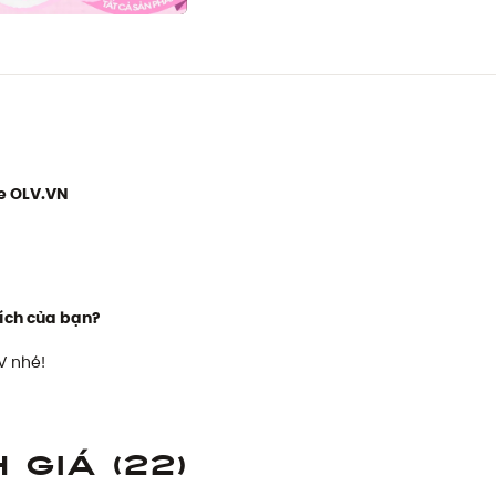
e OLV.VN
ích của bạn?
V nhé!
h giá
(22)