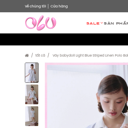
Về chúng tôi
Cửa hàng
Sale
Sản phẩ
tất cả
Váy babydoll Light Blue Striped Linen Polo Ba