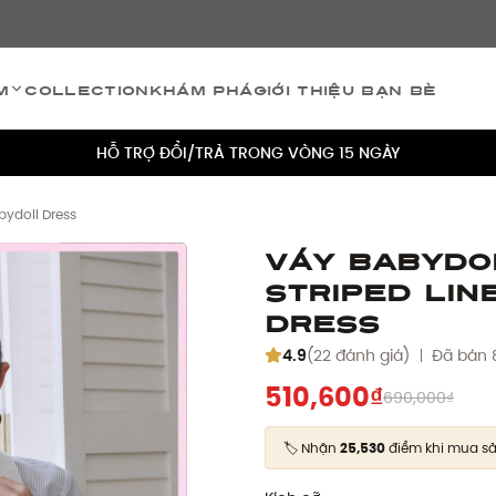
TÍCH ĐIỂM 5% CHO MỌI ĐƠN HÀNG
m
Collection
Khám phá
Giới thiệu bạn bè
MIỄN PHÍ VẬN CHUYỂN CHO MỌI ĐƠN HÀNG
HỖ TRỢ ĐỔI/TRẢ TRONG VÒNG 15 NGÀY
TÍCH ĐIỂM 5% CHO MỌI ĐƠN HÀNG
bydoll Dress
MIỄN PHÍ VẬN CHUYỂN CHO MỌI ĐƠN HÀNG
Váy babydo
Striped Li
HỖ TRỢ ĐỔI/TRẢ TRONG VÒNG 15 NGÀY
Dress
TÍCH ĐIỂM 5% CHO MỌI ĐƠN HÀNG
4.9
(22 đánh giá)
Đã bán 
510,600₫
690,000₫
🏷️ Nhận
25,530
điểm khi mua s