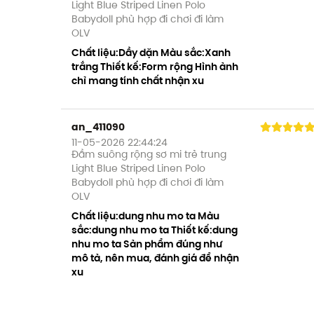
Light Blue Striped Linen Polo
Babydoll phù hợp đi chơi đi làm
OLV
Chất liệu:Dầy dặn Màu sắc:Xanh
trắng Thiết kế:Form rộng Hình ảnh
chỉ mang tính chất nhận xu
an_411090
11-05-2026 22:44:24
Đầm suông rộng sơ mi trẻ trung
Light Blue Striped Linen Polo
Babydoll phù hợp đi chơi đi làm
OLV
Chất liệu:dung nhu mo ta Màu
sắc:dung nhu mo ta Thiết kế:dung
nhu mo ta Sản phẩm đúng như
mô tả, nên mua, đánh giá để nhận
xu