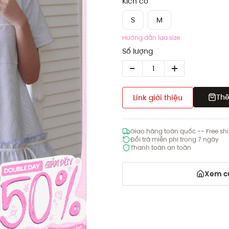
Kích cỡ
S
M
Hướng dẫn lựa size
Số lượng
Thê
Link giới thiệu
Giao hàng toàn quốc -- Free sh
Đổi trả miễn phí trong 7 ngày
Thanh toán an toàn
Xem cử