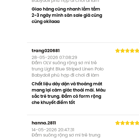
Babydoll phù hợp đi chơi đi làm
Giao hàng cũng nhanh lắm tầm
2-3 ngày mình săn sale giá cũng
cũng okilaaa
trang020681
28-05-2026 07:08:29
Đầm OLV suông rộng sơ mi trẻ
trung Light Blue Striped Linen Polo
Babydoll phù hợp đi chơi đi làm
Chất liệu dày dặn và thoáng mát
mang lại cảm giác thoải mái. Màu
sắc trẻ trung. Đầm có form rộng
che khuyết điểm tốt
hanna.2811
14-05-2026 20:47:31
Đầm suông rộng sơ mi trẻ trung