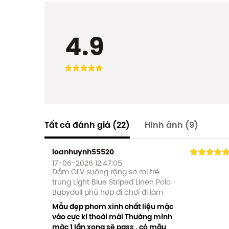
4.9
Tất cả đánh giá
(22)
Hình ảnh
(9)
loanhuynh55520
17-06-2026 12:47:05
Đầm OLV suông rộng sơ mi trẻ
trung Light Blue Striped Linen Polo
Babydoll phù hợp đi chơi đi làm
Mẫu đẹp phom xinh chất liệu mặc
vào cực kì thoải mái Thường mình
mặc 1 lần xong sẽ pass , có mẫu