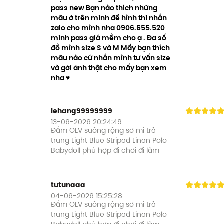
pass new Bạn nào thích những
mẫu ở trên mình để hình thì nhắn
zalo cho mình nha 0906.655.520
mình pass giá mềm cho ạ . Đa số
đồ mình size S và M Mấy bạn thích
mẫu nào cứ nhắn mình tư vấn size
và gởi ảnh thật cho mấy bạn xem
nha ♥️
lehang99999999
13-06-2026 20:24:49
Đầm OLV suông rộng sơ mi trẻ
trung Light Blue Striped Linen Polo
Babydoll phù hợp đi chơi đi làm
tutunaaa
04-06-2026 15:25:28
Đầm OLV suông rộng sơ mi trẻ
trung Light Blue Striped Linen Polo