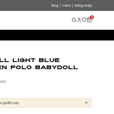
Blog
CSKH
Đăng nhập
0
ll Light Blue
nen Polo Babydoll
886
ản phẩm này