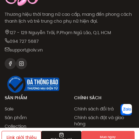
Thương hiệu thời trang nữ cao cấp, mang đến phong cách
thanh lịch và trẻ trung cho phụ nữ hiện đại.
127 - 129 Nguyễn Trãi, P.Phạm Ngũ Lão, Q.1, HCM
094 727 5687
support@olv.vn
SẢN PHẨM
CHÍNH SÁCH
Sale
Chính sách đổi trả
Sản phẩm
Chính sách đặt và giao
hàng
Collection
Phương thức thanh toán
Khám phá
Link giới thiệu
Mua ngay