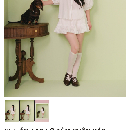
Set áo tay lỡ kèm chân váy