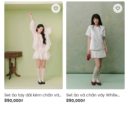
Set áo tay dài kèm chân váy
Set áo và chân váy White
White Long Sleeve Ruffled
Tafta Pleated Mini Set
890,000₫
890,000₫
Mini Set