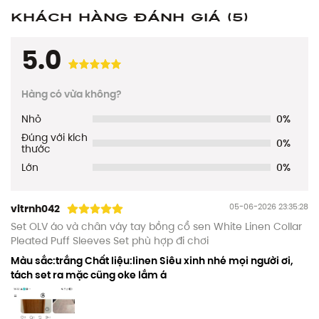
Khách hàng đánh giá
(5)
5.0
Hàng có vừa không?
Nhỏ
0%
Đúng với kích
0%
thước
Lớn
0%
05-06-2026 23:35:28
vitrnh042
Set OLV áo và chân váy tay bồng cổ sen White Linen Collar
Pleated Puff Sleeves Set phù hợp đi chơi
Màu sắc:trắng Chất liệu:linen Siêu xinh nhé mọi người ơi,
tách set ra mặc cũng oke lắm á