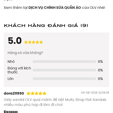
Xem thêm tại
DỊCH VỤ CHỈNH SỬA QUẦN ÁO
của OLV nhé!
Khách hàng đánh giá
(9)
5.0
Hàng có vừa không?
Nhỏ
0%
Đúng với kích
0%
thước
Lớn
0%
04-08-2026 22:08:39
dora211990
Giày sandal OLV quai mảnh đế bệt Multy Strap Flat Sandals
nhiều màu phù hợp đi làm đi chơi
Đẹpppp