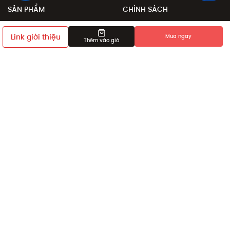
SẢN PHẨM
CHÍNH SÁCH
Sale
Chính sách đổi trả
Link giới thiệu
Mua ngay
Thêm vào giỏ
Sản phẩm
Chính sách đặt và giao
hàng
Collection
Phương thức thanh toán
Khám phá
Chính sách giá
Giới thiệu bạn bè
Điều khoản sử dụng
Chính sách bảo mật
Dịch vụ chỉnh sửa số đo
sản phẩm
Chính sách thành viên
HỖ TRỢ
Về chúng tôi
Cửa hàng
Liên hệ
Điều kiện và điều khoản