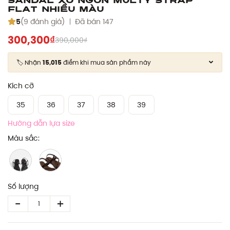
Flat nhiều màu
5
(9 đánh giá)
Đã bán 147
300,300₫
390,000₫
🏷️ Nhận
15,015
điểm khi mua sản phẩm này
Kích cỡ
35
36
37
38
39
Hướng dẫn lựa size
Màu sắc:
Số lượng