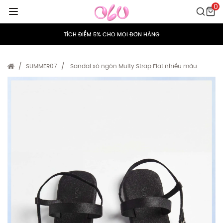
0
HỖ TRỢ ĐỔI/TRẢ TRONG VÒNG 15 NGÀY
TÍCH ĐIỂM 5% CHO MỌI ĐƠN HÀNG
MIỄN PHÍ VẬN CHUYỂN CHO MỌI ĐƠN HÀNG
SUMMER07
Sandal xỏ ngón Multy Strap Flat nhiều màu
HỖ TRỢ ĐỔI/TRẢ TRONG VÒNG 15 NGÀY
TÍCH ĐIỂM 5% CHO MỌI ĐƠN HÀNG