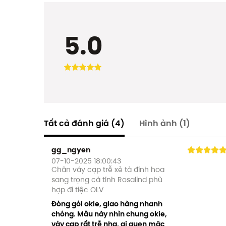
5.0
Tất cả đánh giá
(4)
Hình ảnh
(1)
gg_ngyen
07-10-2025 18:00:43
Chân váy cạp trễ xẻ tà đính hoa
sang trọng cá tính Rosalind phù
hợp đi tiệc OLV
Đóng gói okie, giao hàng nhanh
chóng. Mẫu này nhìn chung okie,
váy cạp rất trễ nha, ai quen mặc