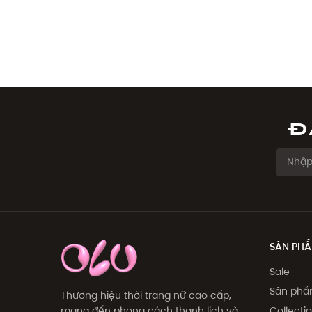
Đ
SẢN PH
Sale
Sản ph
Thương hiệu thời trang nữ cao cấp,
Collecti
mang đến phong cách thanh lịch và