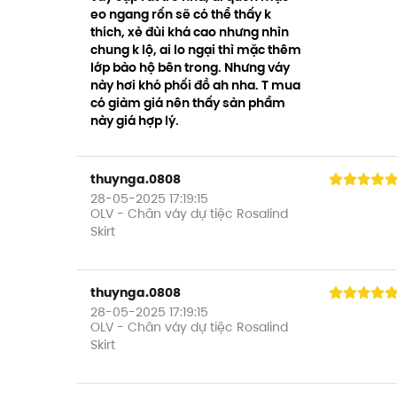
eo ngang rốn sẽ có thể thấy k
thích, xẻ đùi khá cao nhưng nhìn
chung k lộ, ai lo ngại thì mặc thêm
lớp bảo hộ bên trong. Nhưng váy
này hơi khó phối đồ ah nha. T mua
có giảm giá nên thấy sản phẩm
này giá hợp lý.
thuynga.0808
28-05-2025 17:19:15
OLV - Chân váy dự tiệc Rosalind
Skirt
thuynga.0808
28-05-2025 17:19:15
OLV - Chân váy dự tiệc Rosalind
Skirt