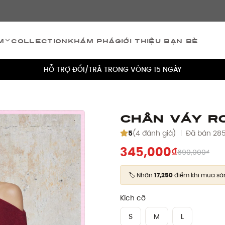
TÍCH ĐIỂM 5% CHO MỌI ĐƠN HÀNG
m
Collection
Khám phá
Giới thiệu bạn bè
MIỄN PHÍ VẬN CHUYỂN CHO MỌI ĐƠN HÀNG
HỖ TRỢ ĐỔI/TRẢ TRONG VÒNG 15 NGÀY
TÍCH ĐIỂM 5% CHO MỌI ĐƠN HÀNG
MIỄN PHÍ VẬN CHUYỂN CHO MỌI ĐƠN HÀNG
Chân váy Ro
HỖ TRỢ ĐỔI/TRẢ TRONG VÒNG 15 NGÀY
5
(4 đánh giá)
Đã bán 28
345,000₫
690,000₫
TÍCH ĐIỂM 5% CHO MỌI ĐƠN HÀNG
🏷️ Nhận
17,250
điểm khi mua s
Kích cỡ
S
M
L