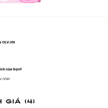
e OLV.VN
ích của bạn?
V nhé!
h giá
(4)