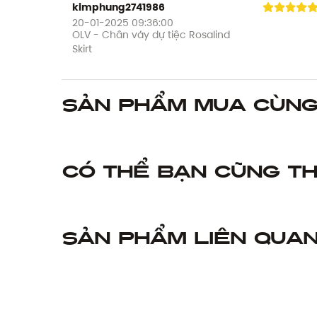
kimphung2741986
20-01-2025 09:36:00
OLV - Chân váy dự tiệc Rosalind
Skirt
Sản phẩm mua cùn
Có thể bạn cũng th
Sản phẩm liên qua