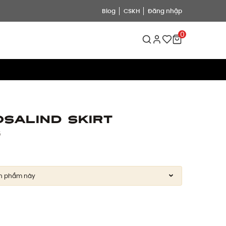
Blog
CSKH
Đăng nhập
0
salind Skirt
5
ản phẩm này