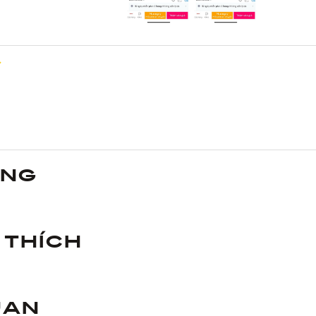
ùng
 thích
uan