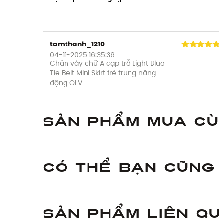
tamthanh_1210
04-11-2025 16:35:36
Chân váy chữ A cạp trễ Light Blue
Tie Belt Mini Skirt trẻ trung năng
động OLV
Sản phẩm mua c
Có thể bạn cũng
Sản phẩm liên q