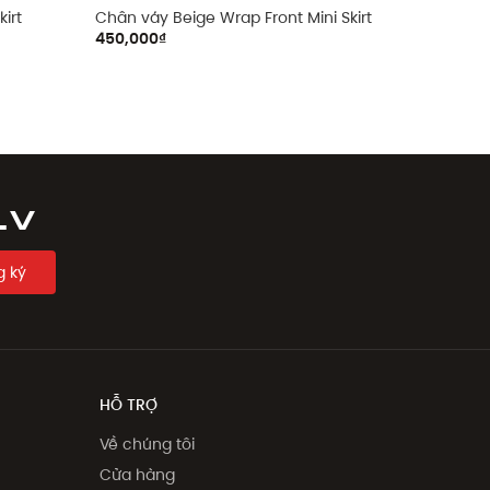
irt
Chân váy Beige Wrap Front Mini Skirt
450,000₫
LV
 ký
HỖ TRỢ
Về chúng tôi
Cửa hàng