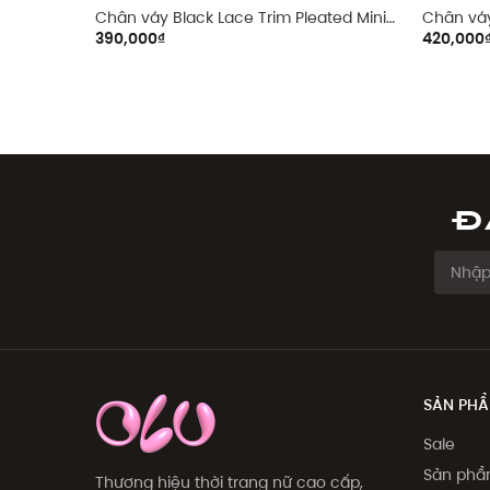
Chân váy Black Lace Trim Pleated Mini
Chân váy
Skirt
390,000₫
420,000
Đ
SẢN PH
Sale
Sản ph
Thương hiệu thời trang nữ cao cấp,