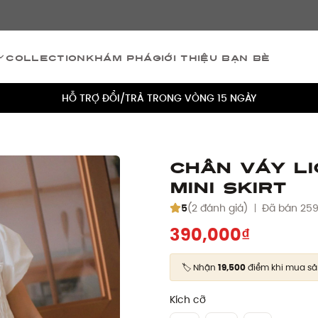
TÍCH ĐIỂM 5% CHO MỌI ĐƠN HÀNG
Collection
Khám phá
Giới thiệu bạn bè
MIỄN PHÍ VẬN CHUYỂN CHO MỌI ĐƠN HÀNG
HỖ TRỢ ĐỔI/TRẢ TRONG VÒNG 15 NGÀY
TÍCH ĐIỂM 5% CHO MỌI ĐƠN HÀNG
MIỄN PHÍ VẬN CHUYỂN CHO MỌI ĐƠN HÀNG
Chân váy Li
Mini Skirt
HỖ TRỢ ĐỔI/TRẢ TRONG VÒNG 15 NGÀY
5
(2 đánh giá)
Đã bán 25
TÍCH ĐIỂM 5% CHO MỌI ĐƠN HÀNG
390,000₫
🏷️ Nhận
19,500
điểm khi mua s
Kích cỡ