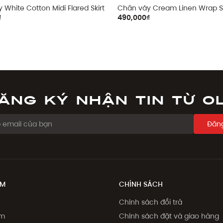
 White Cotton Midi Flared Skirt
Chân váy Cream Linen Wrap Sk
₫
490,000₫
ăng ký nhận tin từ O
Đăng
ẨM
CHÍNH SÁCH
Chính sách đổi trả
ẩm
Chính sách đặt và giao hàng