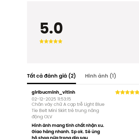
5.0
Tất cả đánh giá
(2)
Hình ảnh
(1)
girlbucminh_vitinh
02-12-2025 11:53:15
Chân váy chữ A cạp trễ Light Blue
Tie Belt Mini Skirt trẻ trung năng
động OLV
Hình ảnh mang tính chất nhận xu.
Giao hàng nhanh. Sp ok. Sẽ ủng
hộ shop nữa trong dịp sau