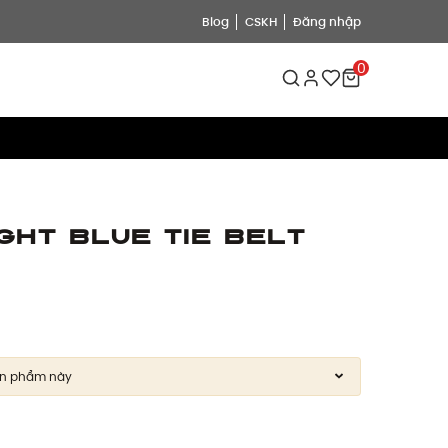
Blog
CSKH
Đăng nhập
0
ght Blue Tie Belt
9
ản phẩm này