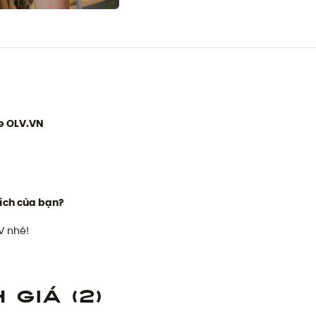
e OLV.VN
ích của bạn?
V nhé!
h giá
(2)