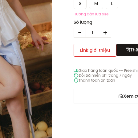
S
M
L
Hướng dẫn lựa size
Số lượng
Thê
Link giới thiệu
Giao hàng toàn quốc -- Free sh
Đổi trả miễn phí trong 7 ngày
Thanh toán an toàn
Xem cử