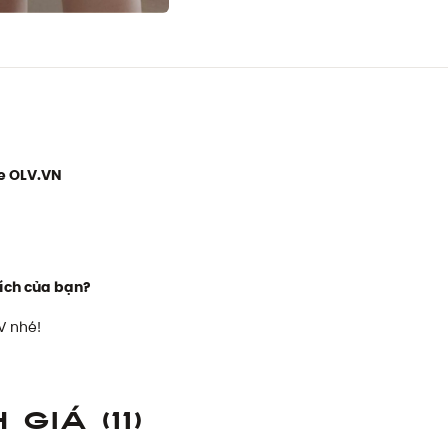
e OLV.VN
ích của bạn?
V nhé!
h giá
(11)