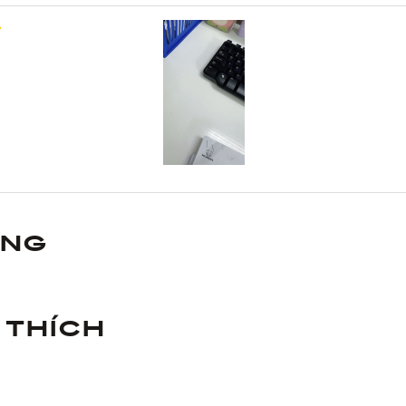
ùng
 thích