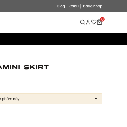
Blog
CSKH
Đăng nhập
0
mini Skirt
n phẩm này