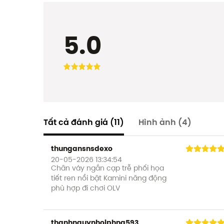
5.0
Tất cả đánh giá
(11)
Hình ảnh
(4)
thungansnsdexo
20-05-2026 13:34:54
Chân váy ngắn cạp trễ phối họa
tiết ren nổi bật Kamini năng động
phù hợp đi chơi OLV
thanhnguynhoiphng593