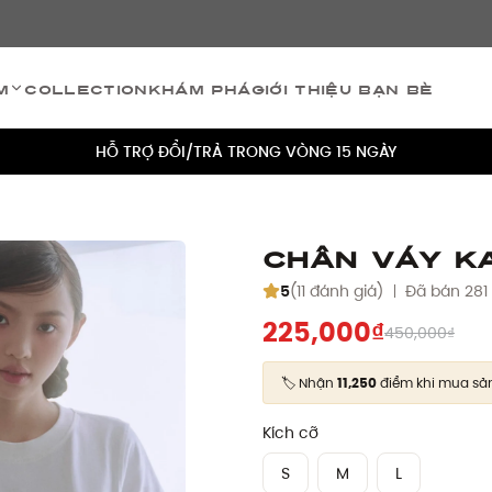
TÍCH ĐIỂM 5% CHO MỌI ĐƠN HÀNG
m
Collection
Khám phá
Giới thiệu bạn bè
MIỄN PHÍ VẬN CHUYỂN CHO MỌI ĐƠN HÀNG
HỖ TRỢ ĐỔI/TRẢ TRONG VÒNG 15 NGÀY
TÍCH ĐIỂM 5% CHO MỌI ĐƠN HÀNG
MIỄN PHÍ VẬN CHUYỂN CHO MỌI ĐƠN HÀNG
Chân váy Ka
HỖ TRỢ ĐỔI/TRẢ TRONG VÒNG 15 NGÀY
5
(11 đánh giá)
Đã bán 281
225,000₫
450,000₫
TÍCH ĐIỂM 5% CHO MỌI ĐƠN HÀNG
🏷️ Nhận
11,250
điểm khi mua sả
Kích cỡ
S
M
L