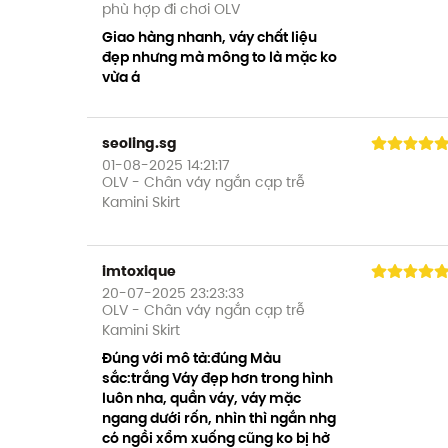
phù hợp đi chơi OLV
Giao hàng nhanh, váy chất liệu
đẹp nhưng mà mông to là mặc ko
vừa á
seoling.sg
01-08-2025 14:21:17
OLV - Chân váy ngắn cạp trễ
Kamini Skirt
imtoxique
20-07-2025 23:23:33
OLV - Chân váy ngắn cạp trễ
Kamini Skirt
Đúng với mô tả:đúng Màu
sắc:trắng Váy đẹp hơn trong hình
luôn nha, quần váy, váy mặc
ngang dưới rốn, nhìn thì ngắn nhg
có ngồi xổm xuống cũng ko bị hở