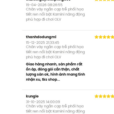
19-04-2026 08:26:55
Chân váy ngắn cạp trễ phối họa
tiết ren nổi bật Kamini năng động
phù hợp đi chơi OLV
thanhdodungmi
15-12-2025 21:33:45
Chân váy ngắn cạp trễ phối họa
tiết ren nổi bật Kamini năng động
phù hợp đi chơi OLV
Giao hàng nhanh, sản phẩm rất
ổn áp, đóng gói cẩn thận, chất
lượng sản ok, hình ảnh mang tính
nhận xu, tks shop...
kungle
31-10-2025 14:00:09
Chân váy ngắn cạp trễ phối họa
tiết ren nổi bật Kamini năng động