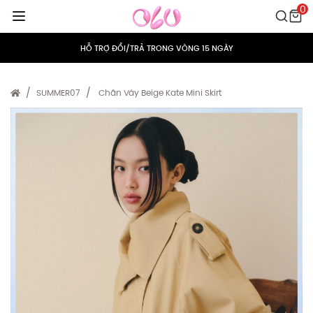
0
MIỄN PHÍ VẬN CHUYỂN CHO MỌI ĐƠN HÀNG
HỖ TRỢ ĐỔI/TRẢ TRONG VÒNG 15 NGÀY
TÍCH ĐIỂM 5% CHO MỌI ĐƠN HÀNG
SUMMER07
Chân Váy Beige Kate Mini Skirt
MIỄN PHÍ VẬN CHUYỂN CHO MỌI ĐƠN HÀNG
HỖ TRỢ ĐỔI/TRẢ TRONG VÒNG 15 NGÀY
TÍCH ĐIỂM 5% CHO MỌI ĐƠN HÀNG