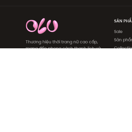
SẢN PH
Sale
Sản ph
Thương hiệu thời trang nữ cao cấp,
Collecti
mang đến phong cách thanh lịch và
trẻ trung cho phụ nữ hiện đại.
Khám p
Giới thi
127 - 129 Nguyễn Trãi, P.Phạm Ngũ
Lão, Q.1, HCM
094 727 5687
support@olv.vn