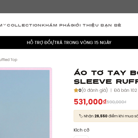
TÍCH ĐIỂM 5% CHO MỌI ĐƠN HÀNG
m
Collection
Khám phá
Giới thiệu bạn bè
MIỄN PHÍ VẬN CHUYỂN CHO MỌI ĐƠN HÀNG
HỖ TRỢ ĐỔI/TRẢ TRONG VÒNG 15 NGÀY
TÍCH ĐIỂM 5% CHO MỌI ĐƠN HÀNG
ffled Top
MIỄN PHÍ VẬN CHUYỂN CHO MỌI ĐƠN HÀNG
Áo tơ tay 
Sleeve Ruf
HỖ TRỢ ĐỔI/TRẢ TRONG VÒNG 15 NGÀY
0
(0 đánh giá)
Đã bán 102
TÍCH ĐIỂM 5% CHO MỌI ĐƠN HÀNG
531,000₫
590,000₫
🏷️ Nhận
26,550
điểm khi mua s
Kích cỡ