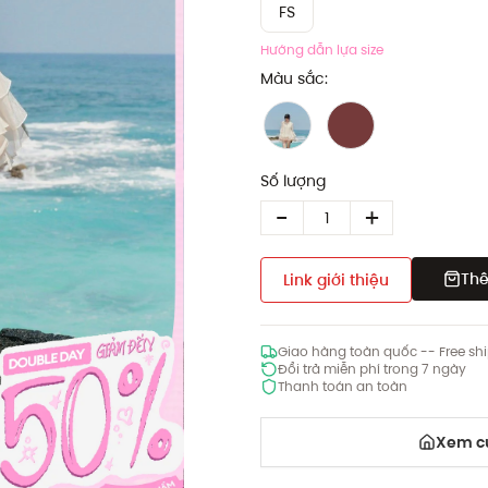
FS
Hướng dẫn lựa size
Màu sắc:
Số lượng
Thê
Link giới thiệu
Giao hàng toàn quốc -- Free sh
Đổi trả miễn phí trong 7 ngày
Thanh toán an toàn
Xem cử