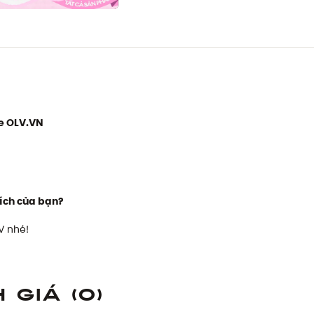
e OLV.VN
ích của bạn?
V nhé!
h giá
(0)