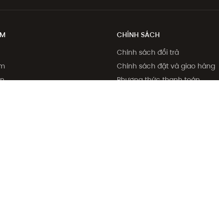
ẨM
CHÍNH SÁCH
Chính sách đổi trả
ẩm
Chính sách đặt và giao hàng
on
Phương thức thanh toán
há
Chính sách giá
ệu bạn bè
Điều khoản sử dụng
Chính sách bảo mật
Dịch vụ chỉnh sửa số đo sản
Chính sách thành viên