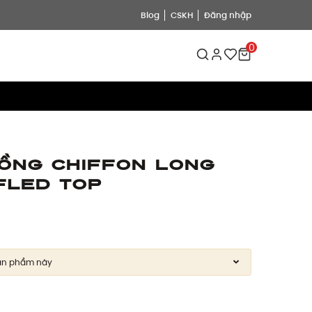
Blog
CSKH
Đăng nhập
0
bồng Chiffon Long
fled Top
ản phẩm này