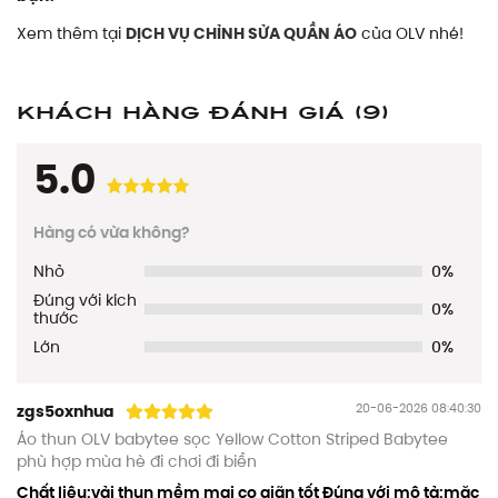
Xem thêm tại
DỊCH VỤ CHỈNH SỬA QUẦN ÁO
của OLV nhé!
Khách hàng đánh giá
(9)
5.0
Hàng có vừa không?
Nhỏ
0%
Đúng với kích
0%
thước
Lớn
0%
20-06-2026 08:40:30
zgs5oxnhua
Áo thun OLV babytee sọc Yellow Cotton Striped Babytee
phù hợp mùa hè đi chơi đi biển
Chất liệu:vải thun mềm mại co giãn tốt Đúng với mô tả:mặc