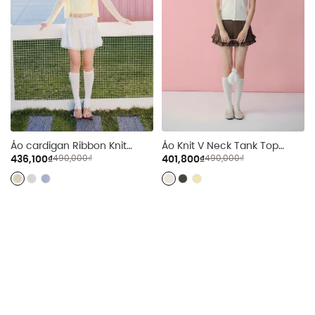
Áo cardigan Ribbon Knit
Áo Knit V Neck Tank Top
nhiều màu
nhiều màu
436,100₫
490,000₫
401,800₫
490,000₫