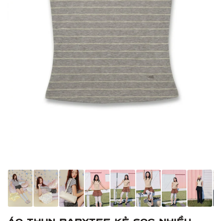
Áo thun babytee kẻ sọc nhiều