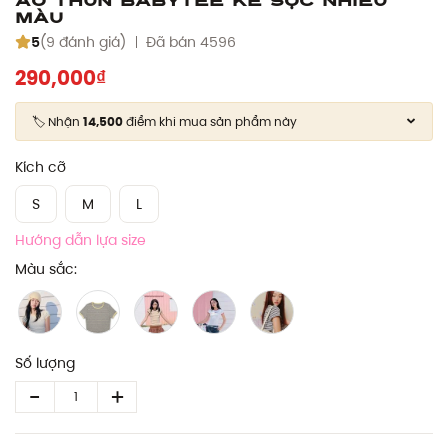
màu
5
(9 đánh giá)
Đã bán 4596
290,000₫
🏷️ Nhận
14,500
điểm khi mua sản phẩm này
Kích cỡ
S
M
L
Hướng dẫn lựa size
Màu sắc:
Số lượng