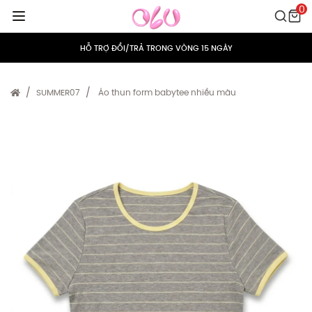
0
MIỄN PHÍ VẬN CHUYỂN CHO MỌI ĐƠN HÀNG
HỖ TRỢ ĐỔI/TRẢ TRONG VÒNG 15 NGÀY
TÍCH ĐIỂM 5% CHO MỌI ĐƠN HÀNG
SUMMER07
Áo thun form babytee nhiều màu
MIỄN PHÍ VẬN CHUYỂN CHO MỌI ĐƠN HÀNG
HỖ TRỢ ĐỔI/TRẢ TRONG VÒNG 15 NGÀY
TÍCH ĐIỂM 5% CHO MỌI ĐƠN HÀNG