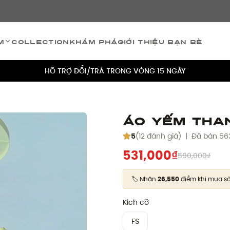
TÍCH ĐIỂM 5% CHO MỌI ĐƠN HÀNG
m
Collection
Khám phá
Giới thiệu bạn bè
MIỄN PHÍ VẬN CHUYỂN CHO MỌI ĐƠN HÀNG
HỖ TRỢ ĐỔI/TRẢ TRONG VÒNG 15 NGÀY
TÍCH ĐIỂM 5% CHO MỌI ĐƠN HÀNG
MIỄN PHÍ VẬN CHUYỂN CHO MỌI ĐƠN HÀNG
Áo Yếm Tha
HỖ TRỢ ĐỔI/TRẢ TRONG VÒNG 15 NGÀY
5
(12 đánh giá)
Đã bán 56
531,000₫
590,000₫
TÍCH ĐIỂM 5% CHO MỌI ĐƠN HÀNG
🏷️ Nhận
26,550
điểm khi mua s
Kích cỡ
FS