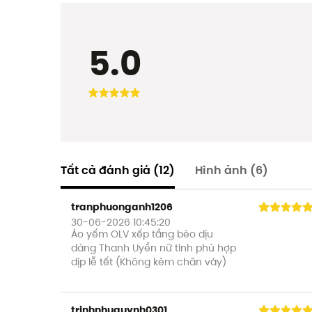
5.0
Tất cả đánh giá
(12)
Hình ảnh
(6)
tranphuonganh1206
30-06-2026 10:45:20
Áo yếm OLV xếp tầng bèo dịu
dàng Thanh Uyển nữ tính phù hợp
dịp lễ tết (Không kèm chân váy)
trinhnhuquynh0301