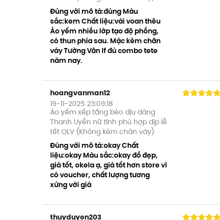
Đúng với mô tả:đúng Màu
sắc:kem Chất liệu:vải voan thêu
Áo yếm nhiều lớp tạo độ phồng,
có thun phía sau. Mặc kèm chân
váy Tường Vân lf đủ combo tete
năm nay.
hoangvanman12
19-11-2025 23:09:18
Áo yếm xếp tầng bèo dịu dàng
Thanh Uyển nữ tính phù hợp dịp lễ
tết OLV (Không kèm chân váy)
Đúng với mô tả:okay Chất
liệu:okay Màu sắc:okay đồ đẹp,
giá tốt, okela ạ, giá tốt hơn store vì
có voucher, chất lượng tương
xứng với giá
thuyduyen203