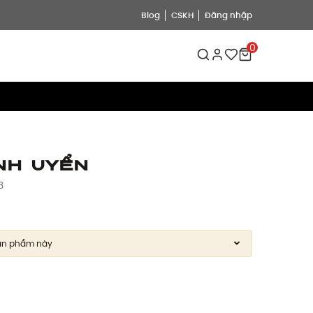
Blog
CSKH
Đăng nhập
0
nh Uyển
3
ản phẩm này