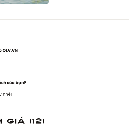
e OLV.VN
ích của bạn?
V nhé!
h giá
(12)