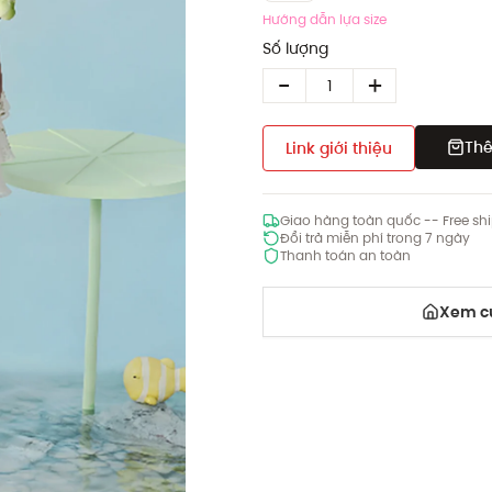
Hướng dẫn lựa size
Số lượng
Thê
Link giới thiệu
Giao hàng toàn quốc -- Free sh
Đổi trả miễn phí trong 7 ngày
Thanh toán an toàn
Xem cử