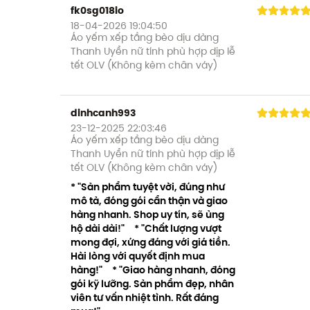
fk0sg018io
18-04-2026 19:04:50
Áo yếm xếp tầng bèo dịu dàng
Thanh Uyển nữ tính phù hợp dịp lễ
tết OLV (Không kèm chân váy)
dinhcanh993
23-12-2025 22:03:46
Áo yếm xếp tầng bèo dịu dàng
Thanh Uyển nữ tính phù hợp dịp lễ
tết OLV (Không kèm chân váy)
* "Sản phẩm tuyệt vời, đúng như
mô tả, đóng gói cẩn thận và giao
hàng nhanh. Shop uy tín, sẽ ủng
hộ dài dài!" * "Chất lượng vượt
mong đợi, xứng đáng với giá tiền.
Hài lòng với quyết định mua
hàng!" * "Giao hàng nhanh, đóng
gói kỹ lưỡng. Sản phẩm đẹp, nhân
viên tư vấn nhiệt tình. Rất đáng