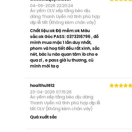
04-06-2026 22:20:24
Áo yếm OLV xếp tầng bèo dịu
dàng Thanh Uyển nữ tính phù hợp
dịp lễ tết (Không kèm chân váy)
Chất liệu:ok Độ mềm:ok Màu
sắc:ok Góc PASS: 0373316796 , đồ
mình mua mặc 1 lần duy nhất,
phom và hoạ tiết đều rất xinh, sắc
nét, bác iu nào quan tâm ib cho e
qua zl , e pass giá iu thương, cũ
mình mới ta ạ
hoaithu1612
23-04-2026 07:15:26
Áo yếm xếp tầng bèo dịu dàng
Thanh Uyển nữ tính phù hợp dịp lễ
tết OLV (Không kèm chân váy)
Quá xuất sắc