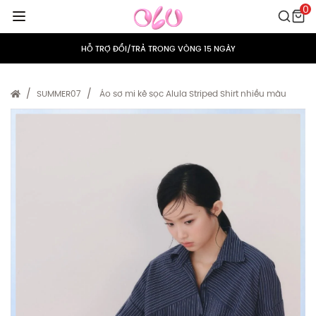
0
MIỄN PHÍ VẬN CHUYỂN CHO MỌI ĐƠN HÀNG
HỖ TRỢ ĐỔI/TRẢ TRONG VÒNG 15 NGÀY
TÍCH ĐIỂM 5% CHO MỌI ĐƠN HÀNG
SUMMER07
Áo sơ mi kẻ sọc Alula Striped Shirt nhiều màu
MIỄN PHÍ VẬN CHUYỂN CHO MỌI ĐƠN HÀNG
HỖ TRỢ ĐỔI/TRẢ TRONG VÒNG 15 NGÀY
TÍCH ĐIỂM 5% CHO MỌI ĐƠN HÀNG