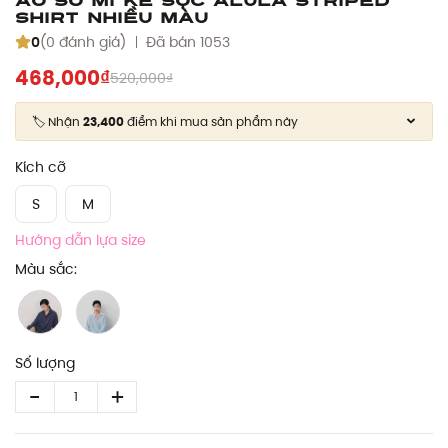
Shirt nhiều màu
0
(0 đánh giá)
Đã bán 1053
468,000₫
520,000₫
🏷️ Nhận
23,400
điểm khi mua sản phẩm này
Kích cỡ
S
M
Hướng dẫn lựa size
Màu sắc:
Số lượng