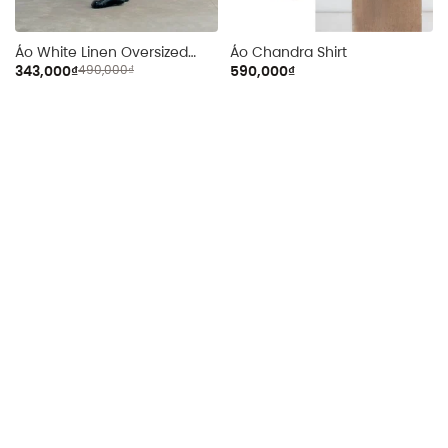
Áo White Linen Oversized
Áo Chandra Shirt
Shirt
343,000₫
490,000₫
590,000₫