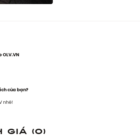
e OLV.VN
ích của bạn?
V nhé!
h giá
(0)