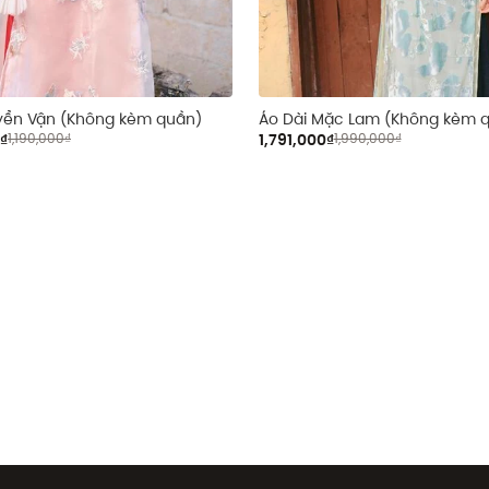
yển Vận (Không kèm quần)
Áo Dài Mặc Lam (Không kèm 
0₫
1,190,000₫
1,791,000₫
1,990,000₫