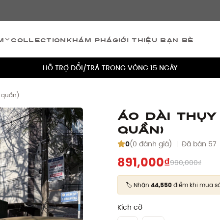
TÍCH ĐIỂM 5% CHO MỌI ĐƠN HÀNG
m
Collection
Khám phá
Giới thiệu bạn bè
MIỄN PHÍ VẬN CHUYỂN CHO MỌI ĐƠN HÀNG
HỖ TRỢ ĐỔI/TRẢ TRONG VÒNG 15 NGÀY
TÍCH ĐIỂM 5% CHO MỌI ĐƠN HÀNG
 quần)
MIỄN PHÍ VẬN CHUYỂN CHO MỌI ĐƠN HÀNG
Áo Dài Thụy
quần)
HỖ TRỢ ĐỔI/TRẢ TRONG VÒNG 15 NGÀY
0
(0 đánh giá)
Đã bán 57
TÍCH ĐIỂM 5% CHO MỌI ĐƠN HÀNG
891,000₫
990,000₫
🏷️ Nhận
44,550
điểm khi mua s
Kích cỡ