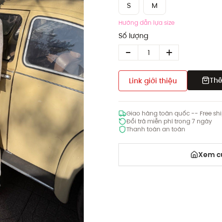
S
M
Hướng dẫn lựa size
Số lượng
Thê
Link giới thiệu
Giao hàng toàn quốc -- Free sh
Đổi trả miễn phí trong 7 ngày
Thanh toán an toàn
Xem cử