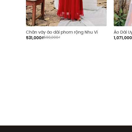
quần)
Chân váy áo dài phom rộng Nhu Vi
Áo Dài U
531,000₫
590,000₫
1,071,00