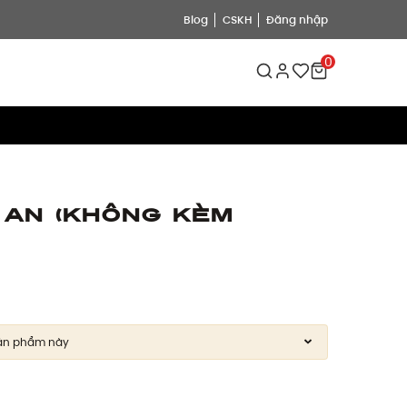
Blog
CSKH
Đăng nhập
0
 An (Không kèm
ản phẩm này