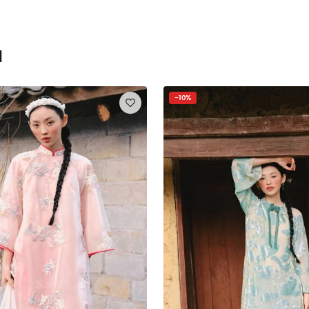
n
-10%