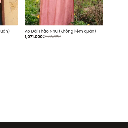
quần)
Áo Dài Thảo Nhu (Không kèm quần)
Chân váy
1,071,000₫
1,190,000₫
590,000