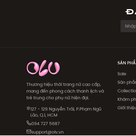
Đ
SẢN PH
Sale
Sản ph
Thương hiệu thời trang nữ cao cấp,
Collecti
mang đến phong cách thanh lịch và
trẻ trung cho phụ nữ hiện đại.
Khám p
Giới thi
127 - 129 Nguyễn Trãi, P.Phạm Ngũ
Lão, Q.1, HCM
094 727 5687
support@olv.vn