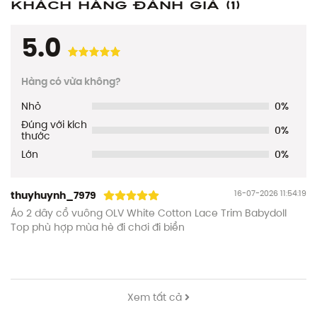
Khách hàng đánh giá
(1)
5.0
Hàng có vừa không?
Nhỏ
0%
Đúng với kích
0%
thước
Lớn
0%
16-07-2026 11:54:19
thuyhuynh_7979
Áo 2 dây cổ vuông OLV White Cotton Lace Trim Babydoll
Top phù hợp mùa hè đi chơi đi biển
Xem tất cả