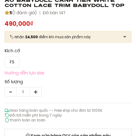
Cotton Lace Trim Babydoll Top
5
(1 đánh giá)
Đã bán 147
490,000₫
🏷️ Nhận
24,500
điểm khi mua sản phẩm này
Kích cỡ
FS
Hướng dẫn lựa size
Số lượng
Giao hàng toàn quốc -- Free ship cho đơn từ 1000K
Đổi trả miễn phí trong 7 ngày
Thanh toán an toàn
Xem cửa hàng OLV còn sản phẩm này