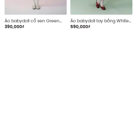
Áo babydoll cổ sen Green
Áo babydoll tay bồng White
Puff Sleeve Collar Shirt
Tafta Puff Top
390,000₫
590,000₫