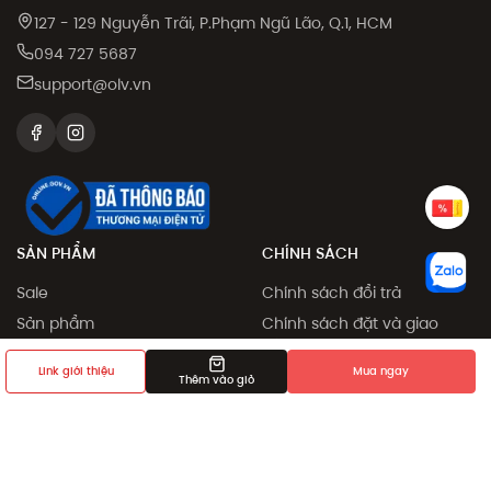
127 - 129 Nguyễn Trãi, P.Phạm Ngũ Lão, Q.1, HCM
094 727 5687
support@olv.vn
SẢN PHẨM
CHÍNH SÁCH
Sale
Chính sách đổi trả
Sản phẩm
Chính sách đặt và giao
hàng
Collection
Link giới thiệu
Mua ngay
Phương thức thanh toán
Thêm vào giỏ
Khám phá
Chính sách giá
Giới thiệu bạn bè
Điều khoản sử dụng
Chính sách bảo mật