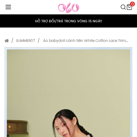
0
HỖ TRỢ ĐỔI/TRẢ TRONG VÒNG 15 NGÀY
TÍCH ĐIỂM 5% CHO MỌI ĐƠN HÀNG
MIỄN PHÍ VẬN CHUYỂN CHO MỌI ĐƠN HÀNG
SUMMER07
Áo babydoll cánh tiên White Cotton Lace Trim
Babydoll Top
HỖ TRỢ ĐỔI/TRẢ TRONG VÒNG 15 NGÀY
TÍCH ĐIỂM 5% CHO MỌI ĐƠN HÀNG