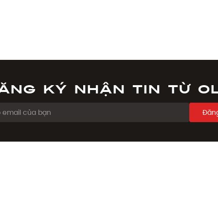
ăng ký nhận tin từ O
Đăng
ẨM
CHÍNH SÁCH
Chính sách đổi trả
ẩm
Chính sách đặt và giao hàng
on
Phương thức thanh toán