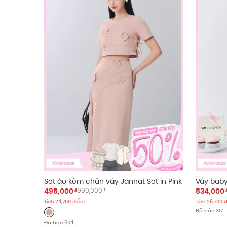
Set áo kèm chân váy Jannat Set in Pink
Váy baby
hè
495,000₫
990,000₫
534,000
Tích 24,750 điểm
Tích 26,700 
Đã bán 317
Đã bán 604