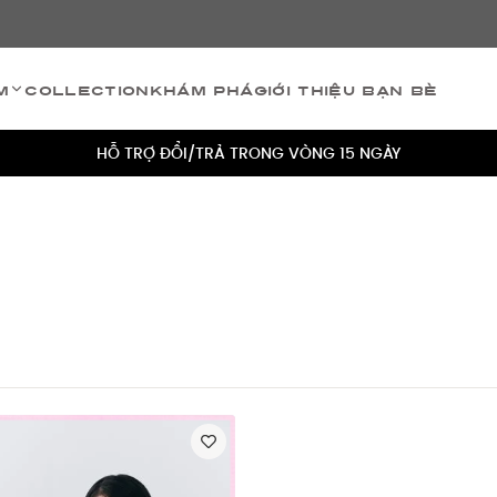
TÍCH ĐIỂM 5% CHO MỌI ĐƠN HÀNG
m
Collection
Khám phá
Giới thiệu bạn bè
MIỄN PHÍ VẬN CHUYỂN CHO MỌI ĐƠN HÀNG
HỖ TRỢ ĐỔI/TRẢ TRONG VÒNG 15 NGÀY
TÍCH ĐIỂM 5% CHO MỌI ĐƠN HÀNG
MIỄN PHÍ VẬN CHUYỂN CHO MỌI ĐƠN HÀNG
HỖ TRỢ ĐỔI/TRẢ TRONG VÒNG 15 NGÀY
TÍCH ĐIỂM 5% CHO MỌI ĐƠN HÀNG