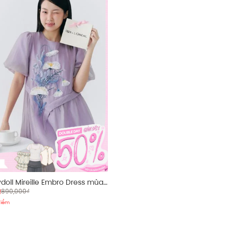
doll Mireille Embro Dress mùa
₫
890,000₫
điểm