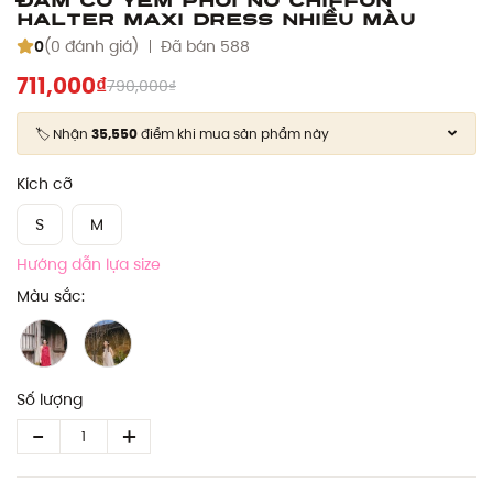
Halter Maxi Dress nhiều màu
0
(0 đánh giá)
Đã bán 588
711,000₫
790,000₫
🏷️ Nhận
35,550
điểm khi mua sản phẩm này
Kích cỡ
S
M
Hướng dẫn lựa size
Màu sắc:
Số lượng