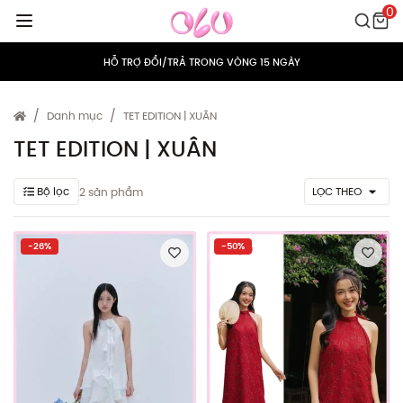
0
MIỄN PHÍ VẬN CHUYỂN CHO MỌI ĐƠN HÀNG
HỖ TRỢ ĐỔI/TRẢ TRONG VÒNG 15 NGÀY
TÍCH ĐIỂM 5% CHO MỌI ĐƠN HÀNG
Danh mục
TET EDITION | XUÂN
MIỄN PHÍ VẬN CHUYỂN CHO MỌI ĐƠN HÀNG
TET EDITION | XUÂN
HỖ TRỢ ĐỔI/TRẢ TRONG VÒNG 15 NGÀY
Bộ lọc
LỌC THEO
2 sản phẩm
TÍCH ĐIỂM 5% CHO MỌI ĐƠN HÀNG
-26%
-50%