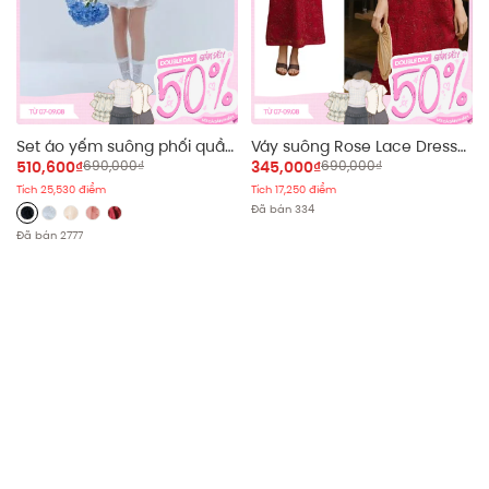
Set áo yếm suông phối quần
Váy suông Rose Lace Dress
Sylvie Set nhiều màu
rộng rãi thoải mái
510,600₫
690,000₫
345,000₫
690,000₫
Tích 25,530 điểm
Tích 17,250 điểm
Đã bán 334
Đã bán 2777