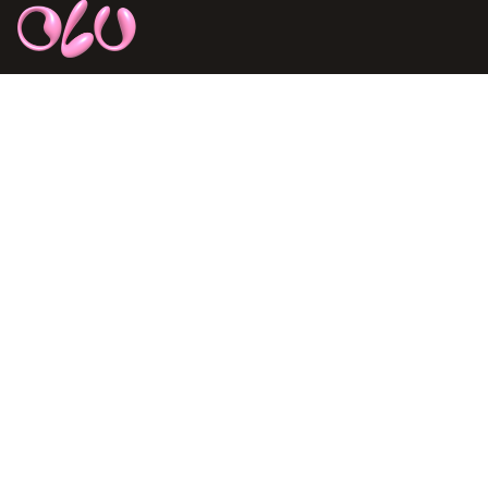
Thương hiệu thời trang nữ cao cấp, mang đến phong cách
thanh lịch và trẻ trung cho phụ nữ hiện đại.
127 - 129 Nguyễn Trãi, P.Phạm Ngũ Lão, Q.1, HCM
094 727 5687
support@olv.vn
SẢN PHẨM
CHÍNH SÁCH
Sale
Chính sách đổi trả
Sản phẩm
Chính sách đặt và giao
hàng
Collection