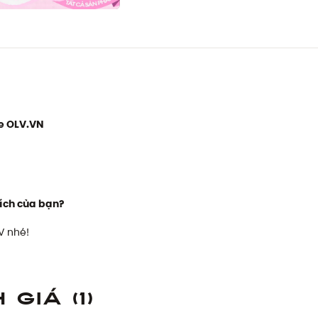
e OLV.VN
ích của bạn?
V nhé!
h giá
(1)