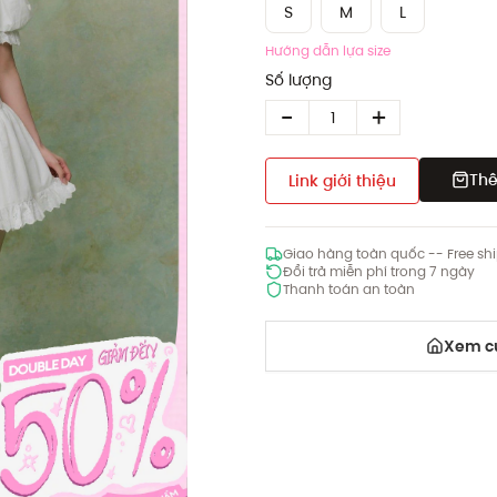
S
M
L
Hướng dẫn lựa size
Số lượng
Thê
Link giới thiệu
Giao hàng toàn quốc -- Free sh
Đổi trả miễn phí trong 7 ngày
Thanh toán an toàn
Xem cử