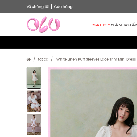
Về chúng tôi
Cửa hàng
Sale
Sản phẩ
tất cả
White Linen Puff Sleeves Lace Trim Mini Dress