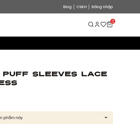
Blog
CSKH
Đăng nhập
0
n Puff Sleeves Lace
ress
ản phẩm này