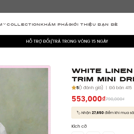
TÍCH ĐIỂM 5% CHO MỌI ĐƠN HÀNG
m
Collection
Khám phá
Giới thiệu bạn bè
MIỄN PHÍ VẬN CHUYỂN CHO MỌI ĐƠN HÀNG
HỖ TRỢ ĐỔI/TRẢ TRONG VÒNG 15 NGÀY
TÍCH ĐIỂM 5% CHO MỌI ĐƠN HÀNG
MIỄN PHÍ VẬN CHUYỂN CHO MỌI ĐƠN HÀNG
White Line
Trim Mini D
HỖ TRỢ ĐỔI/TRẢ TRONG VÒNG 15 NGÀY
5
(1 đánh giá)
Đã bán 415
TÍCH ĐIỂM 5% CHO MỌI ĐƠN HÀNG
553,000₫
790,000₫
🏷️ Nhận
27,650
điểm khi mua s
Kích cỡ