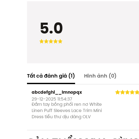
5.0
Tất cả đánh giá
(1)
Hình ảnh
(0)
abcdefghi__lmnopqx
29-12-2025 11:54:37
Đầm tay bồng phối ren nơ White
Linen Puff Sleeves Lace Trim Mini
Dress tiểu thư dịu dàng OLV