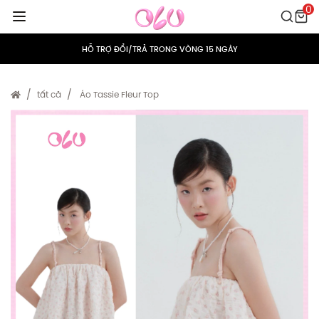
0
MIỄN PHÍ VẬN CHUYỂN CHO MỌI ĐƠN HÀNG
HỖ TRỢ ĐỔI/TRẢ TRONG VÒNG 15 NGÀY
TÍCH ĐIỂM 5% CHO MỌI ĐƠN HÀNG
tất cả
Áo Tassie Fleur Top
MIỄN PHÍ VẬN CHUYỂN CHO MỌI ĐƠN HÀNG
HỖ TRỢ ĐỔI/TRẢ TRONG VÒNG 15 NGÀY
TÍCH ĐIỂM 5% CHO MỌI ĐƠN HÀNG