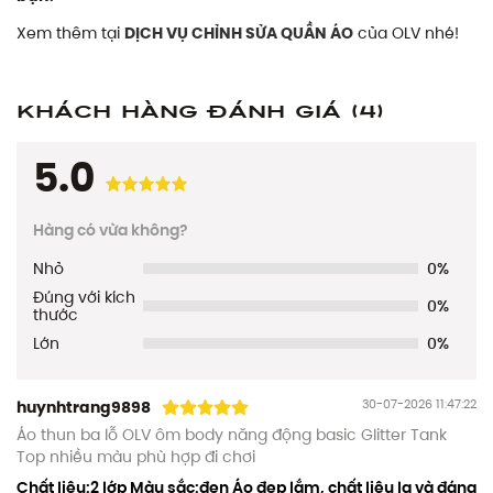
Xem thêm tại
DỊCH VỤ CHỈNH SỬA QUẦN ÁO
của OLV nhé!
Khách hàng đánh giá
(4)
5.0
Hàng có vừa không?
Nhỏ
0%
Đúng với kích
0%
thước
Lớn
0%
30-07-2026 11:47:22
huynhtrang9898
Áo thun ba lỗ OLV ôm body năng động basic Glitter Tank
Top nhiều màu phù hợp đi chơi
Chất liệu:2 lớp Màu sắc:đen Áo đẹp lắm, chất liệu lạ và đáng