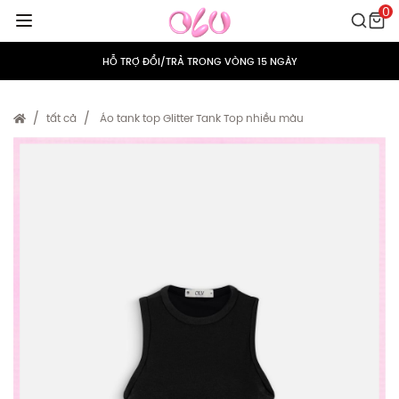
0
MIỄN PHÍ VẬN CHUYỂN CHO MỌI ĐƠN HÀNG
HỖ TRỢ ĐỔI/TRẢ TRONG VÒNG 15 NGÀY
TÍCH ĐIỂM 5% CHO MỌI ĐƠN HÀNG
tất cả
Áo tank top Glitter Tank Top nhiều màu
MIỄN PHÍ VẬN CHUYỂN CHO MỌI ĐƠN HÀNG
HỖ TRỢ ĐỔI/TRẢ TRONG VÒNG 15 NGÀY
TÍCH ĐIỂM 5% CHO MỌI ĐƠN HÀNG