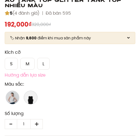
nhiều màu
5
(4 đánh giá)
Đã bán 595
192,000₫
320,000₫
🏷️ Nhận
9,600
điểm khi mua sản phẩm này
Kích cỡ
S
M
L
Hướng dẫn lựa size
Màu sắc:
Số lượng