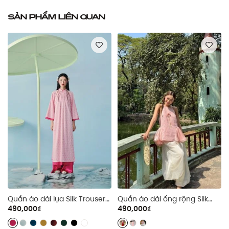
Sản phẩm liên quan
Quần áo dài lụa Silk Trouser
Quần áo dài ống rộng Silk
nhiều màu
Wide Leg Trouser
490,000₫
490,000₫