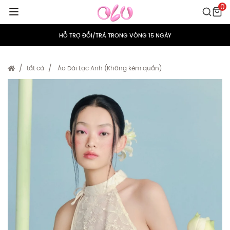
0
MIỄN PHÍ VẬN CHUYỂN CHO MỌI ĐƠN HÀNG
HỖ TRỢ ĐỔI/TRẢ TRONG VÒNG 15 NGÀY
TÍCH ĐIỂM 5% CHO MỌI ĐƠN HÀNG
tất cả
Áo Dài Lạc Anh (Không kèm quần)
MIỄN PHÍ VẬN CHUYỂN CHO MỌI ĐƠN HÀNG
HỖ TRỢ ĐỔI/TRẢ TRONG VÒNG 15 NGÀY
TÍCH ĐIỂM 5% CHO MỌI ĐƠN HÀNG