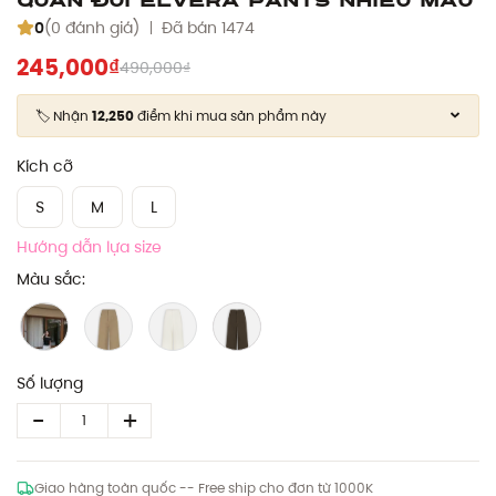
0
(0 đánh giá)
Đã bán 1474
245,000₫
490,000₫
🏷️ Nhận
12,250
điểm khi mua sản phẩm này
Kích cỡ
S
M
L
Hướng dẫn lựa size
Màu sắc:
Số lượng
Giao hàng toàn quốc -- Free ship cho đơn từ 1000K