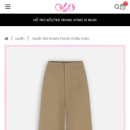
0
MIỄN PHÍ VẬN CHUYỂN CHO MỌI ĐƠN HÀNG
HỖ TRỢ ĐỔI/TRẢ TRONG VÒNG 15 NGÀY
TÍCH ĐIỂM 5% CHO MỌI ĐƠN HÀNG
Quần
Quần đũi Elvera Pants nhiều màu
MIỄN PHÍ VẬN CHUYỂN CHO MỌI ĐƠN HÀNG
HỖ TRỢ ĐỔI/TRẢ TRONG VÒNG 15 NGÀY
TÍCH ĐIỂM 5% CHO MỌI ĐƠN HÀNG