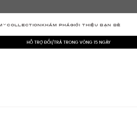
TÍCH ĐIỂM 5% CHO MỌI ĐƠN HÀNG
m
Collection
Khám phá
Giới thiệu bạn bè
MIỄN PHÍ VẬN CHUYỂN CHO MỌI ĐƠN HÀNG
HỖ TRỢ ĐỔI/TRẢ TRONG VÒNG 15 NGÀY
TÍCH ĐIỂM 5% CHO MỌI ĐƠN HÀNG
MIỄN PHÍ VẬN CHUYỂN CHO MỌI ĐƠN HÀNG
HỖ TRỢ ĐỔI/TRẢ TRONG VÒNG 15 NGÀY
TÍCH ĐIỂM 5% CHO MỌI ĐƠN HÀNG