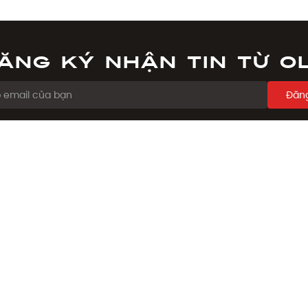
ăng ký nhận tin từ O
Đăng
ẨM
CHÍNH SÁCH
Chính sách đổi trả
ẩm
Chính sách đặt và giao hàng
on
Phương thức thanh toán
há
Chính sách giá
ệu bạn bè
Điều khoản sử dụng
Chính sách bảo mật