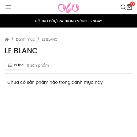
0
MIỄN PHÍ VẬN CHUYỂN CHO MỌI ĐƠN HÀNG
HỖ TRỢ ĐỔI/TRẢ TRONG VÒNG 15 NGÀY
TÍCH ĐIỂM 5% CHO MỌI ĐƠN HÀNG
Danh mục
LE BLANC
MIỄN PHÍ VẬN CHUYỂN CHO MỌI ĐƠN HÀNG
LE BLANC
HỖ TRỢ ĐỔI/TRẢ TRONG VÒNG 15 NGÀY
Bộ lọc
0 sản phẩm
TÍCH ĐIỂM 5% CHO MỌI ĐƠN HÀNG
Chưa có sản phẩm nào trong danh mục này