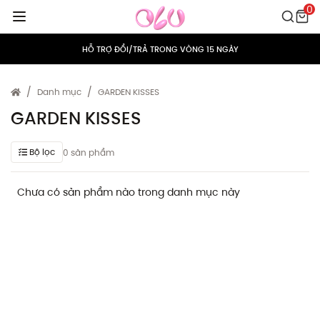
0
MIỄN PHÍ VẬN CHUYỂN CHO MỌI ĐƠN HÀNG
HỖ TRỢ ĐỔI/TRẢ TRONG VÒNG 15 NGÀY
TÍCH ĐIỂM 5% CHO MỌI ĐƠN HÀNG
Danh mục
GARDEN KISSES
MIỄN PHÍ VẬN CHUYỂN CHO MỌI ĐƠN HÀNG
GARDEN KISSES
HỖ TRỢ ĐỔI/TRẢ TRONG VÒNG 15 NGÀY
Bộ lọc
0 sản phẩm
TÍCH ĐIỂM 5% CHO MỌI ĐƠN HÀNG
Chưa có sản phẩm nào trong danh mục này