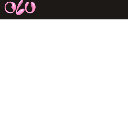
Thương hiệu thời trang nữ cao cấp, mang đến phong cách
thanh lịch và trẻ trung cho phụ nữ hiện đại.
127 - 129 Nguyễn Trãi, P.Phạm Ngũ Lão, Q.1, HCM
094 727 5687
support@olv.vn
SẢN PHẨM
CHÍNH SÁCH
Sale
Chính sách đổi trả
Sản phẩm
Chính sách đặt và giao
hàng
Collection