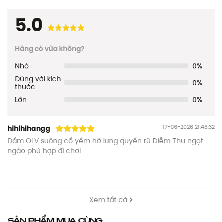
5.0
Hàng có vừa không?
Nhỏ
0%
Đúng với kích
0%
thước
Lớn
0%
17-06-2026 21:46:32
hihihihangg
Đầm OLV suông cổ yếm hở lưng quyến rũ Diễm Thư ngọt
ngào phù hợp đi chơi
Xem tất cả
Sản phẩm mua cùng