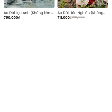
Áo Dài Lạc Anh (Không kèm
Áo Dài Hân Nghiên (Không
quần)
kèm quần)
790,000₫
711,000₫
790,000₫