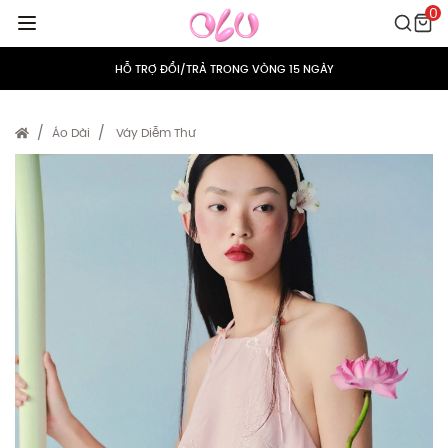
0
MIỄN PHÍ VẬN CHUYỂN CHO MỌI ĐƠN HÀNG
HỖ TRỢ ĐỔI/TRẢ TRONG VÒNG 15 NGÀY
TÍCH ĐIỂM 5% CHO MỌI ĐƠN HÀNG
Áo Dài
Váy Diễm Thư
MIỄN PHÍ VẬN CHUYỂN CHO MỌI ĐƠN HÀNG
HỖ TRỢ ĐỔI/TRẢ TRONG VÒNG 15 NGÀY
TÍCH ĐIỂM 5% CHO MỌI ĐƠN HÀNG